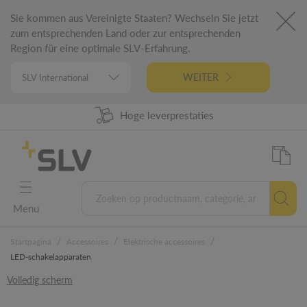
Sie kommen aus Vereinigte Staaten? Wechseln Sie jetzt
zum entsprechenden Land oder zur entsprechenden
Region für eine optimale SLV-Erfahrung.
WEITER
98% Uit voorraad leverbaar
Hoge leverprestaties
German Engineering
5 jaar garantie
Menu
/
/
/
Startpagina
Accessoires
Elektrische accessoires
LED-schakelapparaten
Volledig scherm