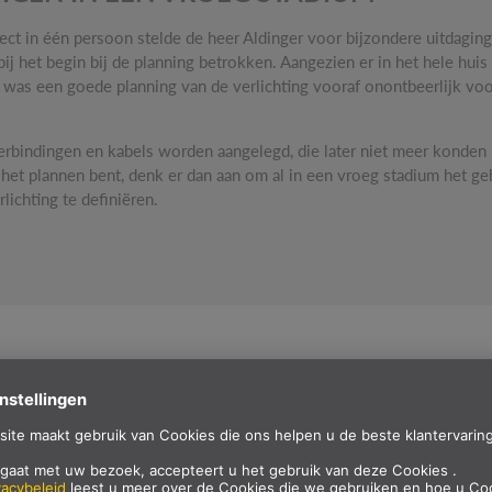
ct in één persoon stelde de heer Aldinger voor bijzondere uitdaging
 het begin bij de planning betrokken. Aangezien er in het hele huis
 was een goede planning van de verlichting vooraf onontbeerlijk voo
bindingen en kabels worden aangelegd, die later niet meer konden
het plannen bent, denk er dan aan om al in een vroeg stadium het ge
lichting te definiëren.
NAM CONTACT OP MET SLV EN MEVROUW BUSCHKÖNIG
NGER-PROJECT) HAD GEWELDIGE IDEEËN EN SUGGEST