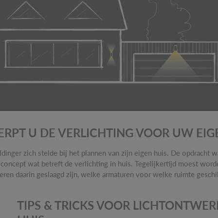
RPT U DE VERLICHTING VOOR UW EIG
ldinger zich stelde bij het plannen van zijn eigen huis. De opdrach
ncept wat betreft de verlichting in huis. Tegelijkertijd moest word
ren daarin geslaagd zijn, welke armaturen voor welke ruimte geschikt
TIPS & TRICKS VOOR LICHTONTWER