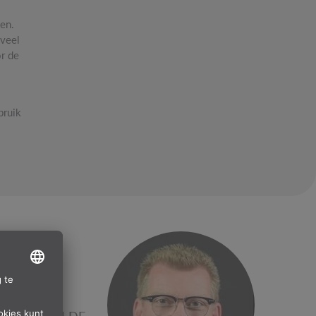
en.
 veel
r de
bruik
IES, DIE