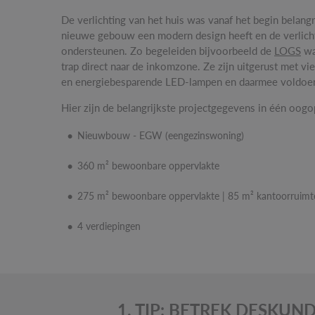
De verlichting van het huis was vanaf het begin belangr
nieuwe gebouw een modern design heeft en de verlich
ondersteunen. Zo begeleiden bijvoorbeeld de
LOGS
wa
trap direct naar de inkomzone. Ze zijn uitgerust met vi
en energiebesparende LED-lampen en daarmee voldoend
Hier zijn de belangrijkste projectgegevens in één oogo
Nieuwbouw - EGW (eengezinswoning)
360 m² bewoonbare oppervlakte
275 m² bewoonbare oppervlakte | 85 m² kantoorruimt
4 verdiepingen
1. TIP: BETREK DESKUN