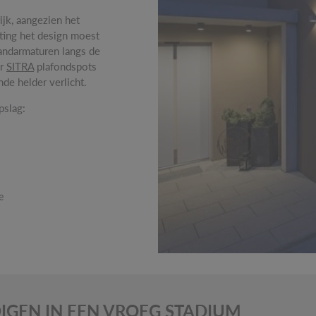
ijk, aangezien het
ting het design moest
ndarmaturen langs de
er
SITRA
plafondspots
e helder verlicht.
pslag:
e
DIGEN IN EEN VROEG STADIUM