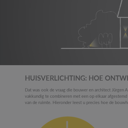
HUISVERLICHTING: HOE ONTWE
Dat was ook de vraag die bouwer en architect Jürgen A
vakkundig te combineren met een op elkaar afgestemd co
van de ruimte. Hieronder leest u precies hoe de bouwhe