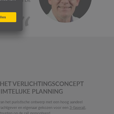
IE KONDEN DE
 Bouwheer
EM HET VERLICHTINGSCONCEPT
UIMTELIJKE PLANNING
van het puristische ontwerp met een hoog aandeel
rachtgever en eigenaar gekozen voor een
3-faserail
,
htpunten op de rail gemonteerd.