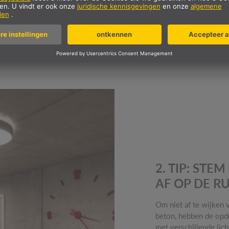
 AFGESTEMD. DOOR HUN PLANNING EN INFORMAT
 WORDEN UITGEVOERD.
Jürgen Aldinger, Architect &
2. TIP: ST
AF OP DE R
Om niet af te wijken 
beton, hebben de opd
met verschillende lic