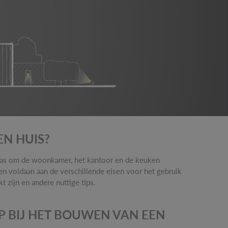
EN HUIS?
t was om de woonkamer, het kantoor en de keuken
en voldaan aan de verschillende eisen voor het gebruik
 zijn en andere nuttige tips.
P BIJ HET BOUWEN VAN EEN