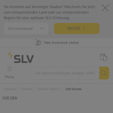
Sie kommen aus Vereinigte Staaten? Wechseln Sie jetzt
zum entsprechenden Land oder zur entsprechenden
Region für eine optimale SLV-Erfahrung.
WEITER
98% Produkt tilgjengelighet
Høy leveranse ytelse
Tysk ingeniørfag
5 års garanti
Meny
/
/
/
Startside
Tilbehør
Elektrisk tilbehør
LED-Drivere
Helt bilde