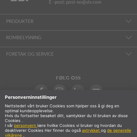
E -post:
post-no@slv.com
PRODUKTER
ROMBELYSNING
FORETAK OG SERVICE
FØLG OSS
Internasjonalt
NB
Norge
Internasjonalt