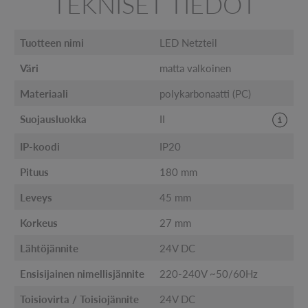
TEKNISET TIEDOT
Tuotteen nimi
LED Netzteil
Väri
matta valkoinen
Materiaali
polykarbonaatti (PC)
Suojausluokka
II
IP-koodi
IP20
Pituus
180 mm
Leveys
45 mm
Korkeus
27 mm
Lähtöjännite
24V DC
Ensisijainen nimellisjännite
220-240V ~50/60Hz
Toisiovirta / Toisiojännite
24V DC