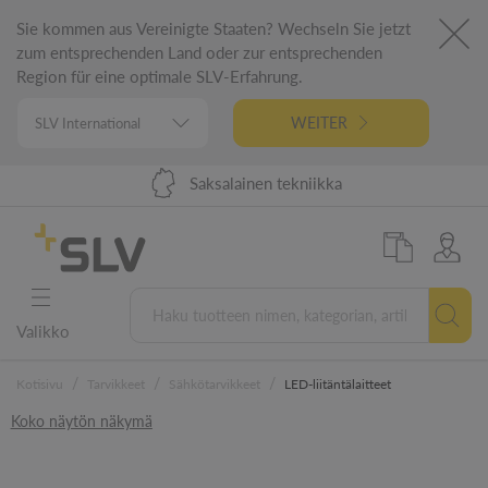
Sie kommen aus Vereinigte Staaten? Wechseln Sie jetzt
zum entsprechenden Land oder zur entsprechenden
Region für eine optimale SLV-Erfahrung.
WEITER
Toimitus 48 tunnissa EU:ssa
98 %:n tuotevalikoima
Saksalainen tekniikka
5 vuoden takuu
Valikko
/
/
/
Kotisivu
Tarvikkeet
Sähkötarvikkeet
LED-liitäntälaitteet
Koko näytön näkymä