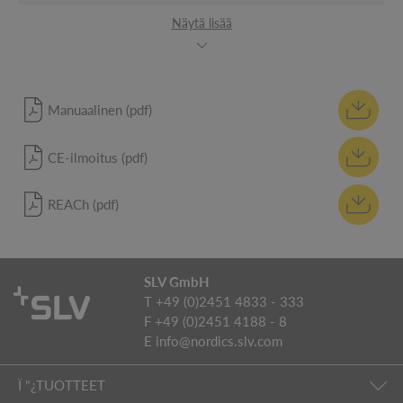
Näytä lisää
Manuaalinen (pdf)
CE-ilmoitus (pdf)
REACh (pdf)
SLV GmbH
T +49 (0)2451 4833 - 333
F +49 (0)2451 4188 - 8
E
info@nordics.slv.com
Ï "¿TUOTTEET