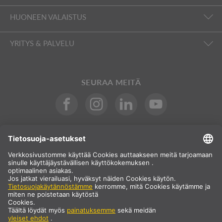
HUONEEN VALAISTUS
YRITYS & PALVELU
SEURAA MEITÄ
Kansainvälinen
FI
Suomi
Maavalinta
* Hinta ei sisällä arvonlisäveroa eikä toimituskuluja, jotka lisätään
oston yhteydessä.
** Ilmoitetut arvot ovat keskimääräisiä toimitusaikoja, ja ne