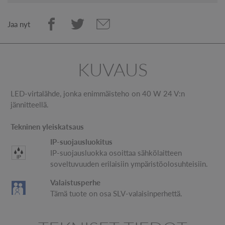
Jaa nyt
KUVAUS
LED-virtalähde, jonka enimmäisteho on 40 W 24 V:n
jännitteellä.
Tekninen yleiskatsaus
IP-suojausluokitus
IP-suojausluokka osoittaa sähkölaitteen
soveltuvuuden erilaisiin ympäristöolosuhteisiin.
Valaistusperhe
Tämä tuote on osa SLV-valaisinperhettä.