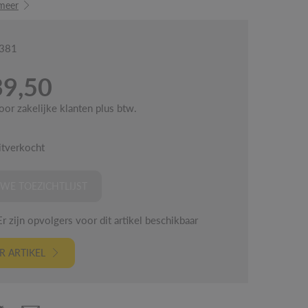
meer
5381
39,50
voor zakelijke klanten plus btw.
itverkocht
WE TOEZICHTLIJST
 zijn opvolgers voor dit artikel beschikbaar
 ARTIKEL