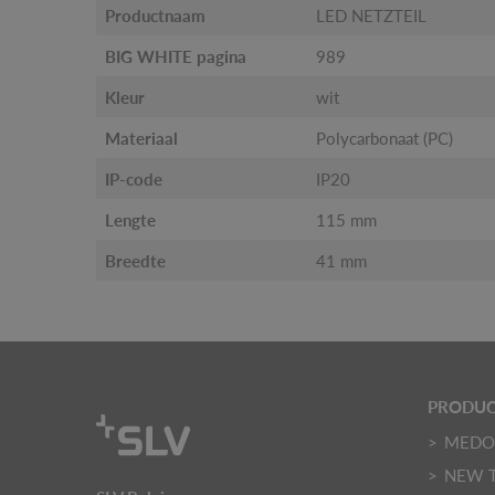
Productnaam
LED NETZTEIL
BIG WHITE pagina
989
Kleur
wit
Materiaal
Polycarbonaat (PC)
IP-code
IP20
Lengte
115 mm
Breedte
41 mm
PRODU
MED
NEW 