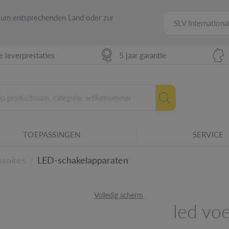
 zum entsprechenden Land oder zur
SLV Internationa
 leverprestaties
5 jaar garantie
TOEPASSINGEN
SERVICE
eid aan van elektrische apparatuur voor
ssoires
LED-schakelapparaten
/
Volledig scherm
urenfamilie.
led vo
etails