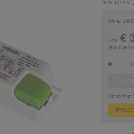
20 W 12/24V,
Art.nr.: 100
€ 
UVP
Prijs alleen 
U
NIEU
Opmerking: Er
OPVOLGER