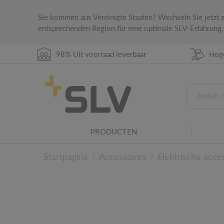
Sie kommen aus Vereinigte Staaten? Wechseln Sie jetzt
entsprechenden Region für eine optimale SLV-Erfahrung.
98% Uit voorraad leverbaar
Hoge
PRODUCTEN
IP-beschermingsklasse
De IP-beschermingsklasse geeft de geschikth
Startpagina
Accessoires
Elektrische acce
/
/
verschillende omgevingscondities.
Armaturenfamilie
Dit product maakt deel uit van een SLV armat
Naar de technische d