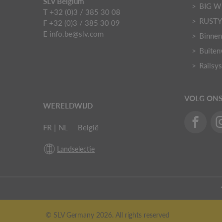
SLV Belgium
BIG W
T +32 (0)3 / 385 30 08
RUST
F +32 (0)3 / 385 30 09
E
info.be@slv.com
Binnen
Buiten
Railsy
VOLG ON
WERELDWIJD
FR
|
NL
België
Landselectie
© SLV Germany 2026. All rights reserved