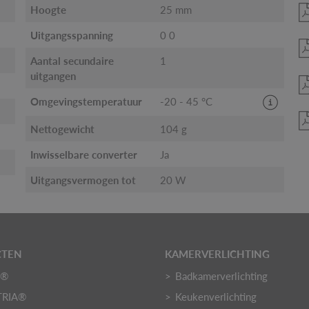
Hoogte
25 mm
Uitgangsspanning
0 0
Aantal secundaire
1
uitgangen
Omgevingstemperatuur
-20 - 45 °C
Nettogewicht
104 g
Inwisselbare converter
Ja
Uitgangsvermogen tot
20 W
CTEN
KAMERVERLICHTING
O®
Badkamerverlichting
TRIA®
Keukenverlichting