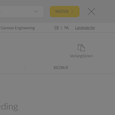
l
WEITER
FR
|
NL
German Engineering
Landselectie
Verlanglijsten
BEDRIJF
eding