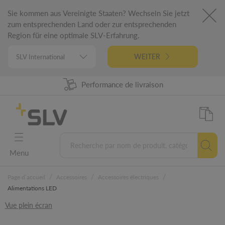
Sie kommen aus Vereinigte Staaten? Wechseln Sie jetzt
zum entsprechenden Land oder zur entsprechenden
Region für eine optimale SLV-Erfahrung.
WEITER
Disponibilité produit à 98%
Performance de livraison
Conception Allemande
Garantie 5 ans
Menu
/
/
/
Page d’accueil
Accessoires
Accessoires électriques
Alimentations LED
Vue plein écran