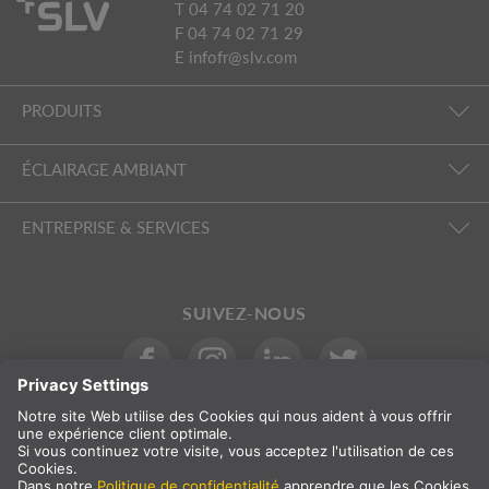
T 04 74 02 71 20
F 04 74 02 71 29
E
infofr@slv.com
PRODUITS
ÉCLAIRAGE AMBIANT
ENTREPRISE & SERVICES
SUIVEZ-NOUS
International
FR
France