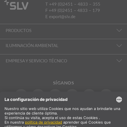
T +49 (0)2451 – 4833 – 355
F +49 (0)2451 – 4833 – 179
E
export@slv.de
PRODUCTOS
ILUMINACIÓN AMBIENTAL
EMPRESA Y SERVICIO TÉCNICO
SÍGANOS
INTERNACIONAL
DE
|
EN
|
ES
|
FR
SLV International