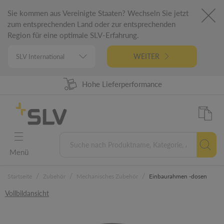
Sie kommen aus Vereinigte Staaten? Wechseln Sie jetzt
zum entsprechenden Land oder zur entsprechenden
Region für eine optimale SLV-Erfahrung.
WEITER
98% Warenverfügbarkeit
Hohe Lieferperformance
German Engineering
5 Jahre Garantie
Menü
/
/
/
Startseite
Zubehör
Mechanisches Zubehör
Einbaurahmen -dosen
Vollbildansicht