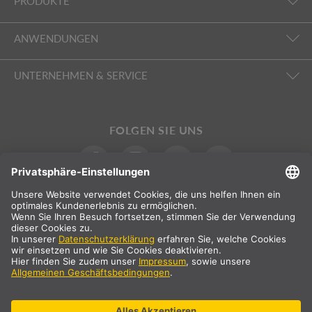
PRODUKTE
ANWENDUNGEN
UNTERNEHMEN & SERVICE
FOLGEN SIE UNS
INTERNATIONAL
DE
|
FR
|
IT
Schweiz
Landauswahl
* zzgl. 8,1% MwSt. & Versand. Preis nur für gewerbliche/registrierte
Kunden.