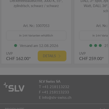
Deckeneinbauleuchte, 3000 K, 55°,
DALI, 3~ Spot, zyli
zylindrisch, schwarz / schwarz
Watt, DALI, 36°,
sch
Art. Nr.: 1007053
Art. Nr.
In 144 Varianten erhältlich
In 144 Varian
Versand am 12.08.2026
25
UVP
UVP
DETAILS
CHF 162.00*
CHF 259.00*
SLV Swiss SA
T +41 218113232
F +41 218113233
E
info@slv-swiss.ch