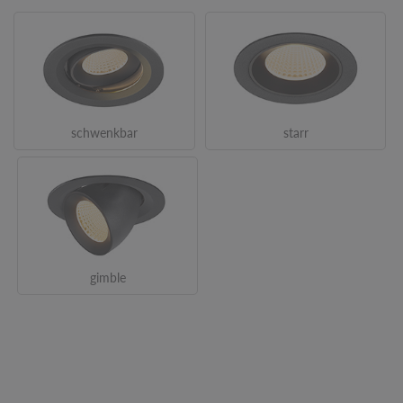
schwenkbar
starr
gimble