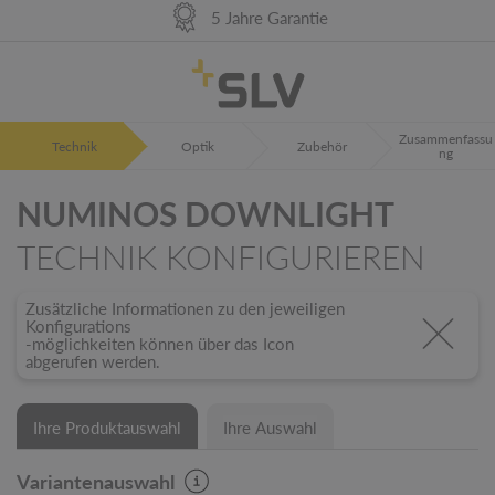
98% Warenverfügbarkeit
German Engineering
5 Jahre Garantie
Zusammenfassu
Technik
Optik
Zubehör
ng
NUMINOS DOWNLIGHT
TECHNIK KONFIGURIEREN
Zusätzliche Informationen zu den jeweiligen
Konfigurations
-möglichkeiten können über das Icon
abgerufen werden.
Ihre Produktauswahl
Ihre Auswahl
Variantenauswahl