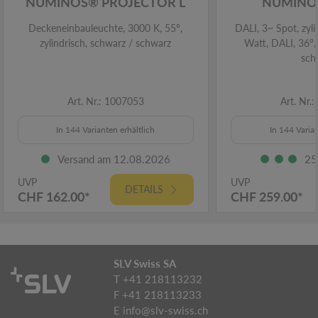
NUMINOS® PROJECTOR L
NUMINOS
Deckeneinbauleuchte, 3000 K, 55°,
DALI, 3~ Spot, zyli
zylindrisch, schwarz / schwarz
Watt, DALI, 36°,
sch
Art. Nr.: 1007053
Art. Nr.
In 144 Varianten erhältlich
In 144 Varian
Versand am 12.08.2026
25
UVP
UVP
DETAILS
CHF 162.00*
CHF 259.00*
SLV Swiss SA
T +41 218113232
F +41 218113233
E
info@slv-swiss.ch