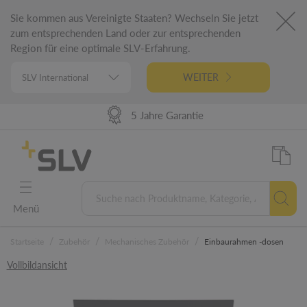
Sie kommen aus Vereinigte Staaten? Wechseln Sie jetzt
zum entsprechenden Land oder zur entsprechenden
Region für eine optimale SLV-Erfahrung.
WEITER
98% Warenverfügbarkeit
Hohe Lieferperformance
German Engineering
5 Jahre Garantie
Menü
/
/
/
Startseite
Zubehör
Mechanisches Zubehör
Einbaurahmen -dosen
Vollbildansicht