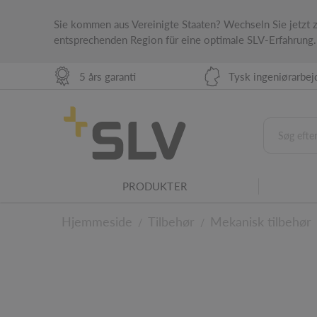
Sie kommen aus Vereinigte Staaten? Wechseln Sie jetzt
entsprechenden Region für eine optimale SLV-Erfahrung.
5 års garanti
Tysk ingeniørarbej
Familie af belysning
PRODUKTER
Dette produkt er en del af en SLV-armaturfami
Hjemmeside
Tilbehør
Mekanisk tilbehør
/
/
Til de tekniske deta