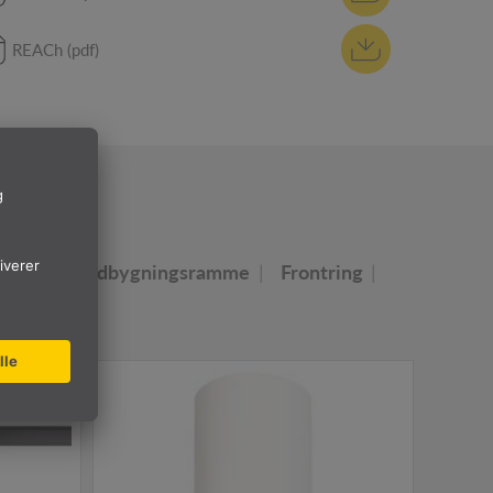
REACh (pdf)
ie
reder
Indbygningsramme
Frontring