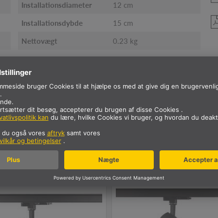
Installationsdiameter
12 cm
Installationsdybde
15 cm
Nettovægt
0.23 kg
ores NUMINOS-armaturfamil
gning
3~ spot
Ceiling lights
Pendant
Sp