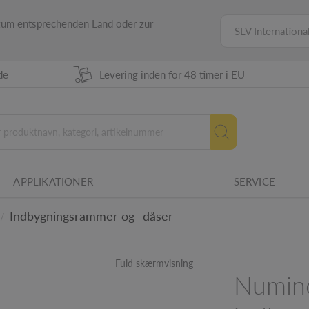
 zum entsprechenden Land oder zur
SLV Internationa
de
Levering inden for 48 timer i EU
APPLIKATIONER
SERVICE
lie.
Indbygningsrammer og -dåser
/
ljer
Fuld skærmvisning
Numin