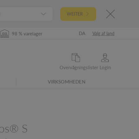
l
WEITER
DA
98 % varelager
Valg af land
Overvågningslister
Login
VIRKSOMHEDEN
os® S