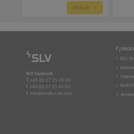
DETALJER
Ï"¿PRO
BIG W
Indven
SLV Danmark
Udendø
T +45 (0) 27 15 41 03
RUST
F +45 (0) 27 15 41 03
E
info@nordics.slv.com
Jernba