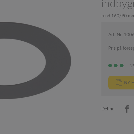
indby
rund 160/90 mm
Art. Nr: 100
Pris på fores
2
NY H
Del nu