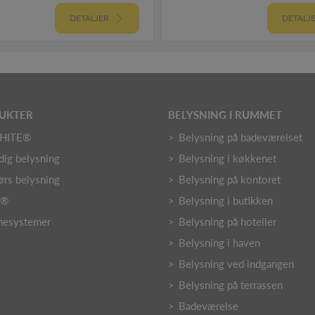
DETALJER
DETALJ
DUKTER
BELYSNING I RUMMET
HITE®
Belysning på badeværelset
dig belysning
Belysning i køkkenet
rs belysning
Belysning på kontoret
Y®
Belysning i butikken
nesystemer
Belysning på hoteller
Belysning i haven
Belysning ved indgangen
Belysning på terrassen
Badeværelse