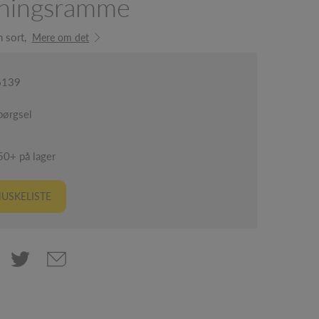
gningsramme
 sort,
Mere om det
6139
pørgsel
50+ på lager
USKELISTE