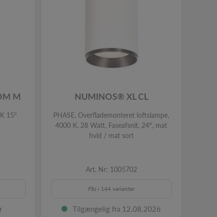
OM M
NUMINOS® XL CL
 K 15°
PHASE, Overflademonteret loftslampe,
PHASE
4000 K, 28 Watt, Faseafsnit, 24°, mat
4000 
hvid / mat sort
Art. Nr: 1005702
Fås i 144 varianter
r
Tilgængelig fra 12.08.2026