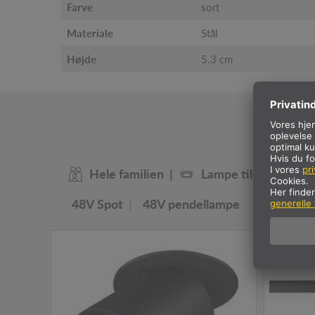
Farve
sort
Materiale
Stål
Højde
5.3 cm
V
Hele familien
Lampe til loftsindby
48V Spot
48V pendellampe