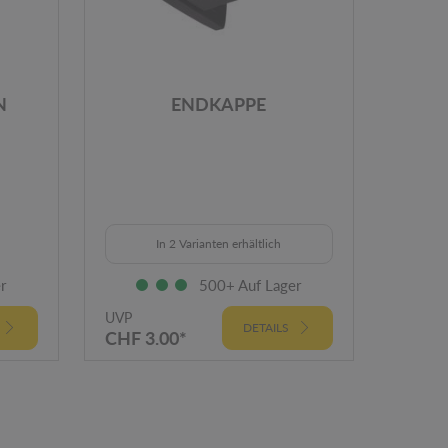
N
ENDKAPPE
In 2 Varianten erhältlich
r
500+ Auf Lager
UVP
UVP
DETAILS
CHF 3.00*
CHF 1