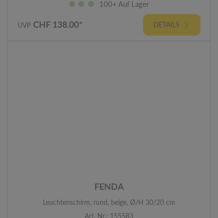
100+ Auf Lager
CHF 138.00*
DETAILS
UVP
FENDA
Leuchtenschirm, rund, beige, Ø/H 30/20 cm
Art. Nr.: 155583