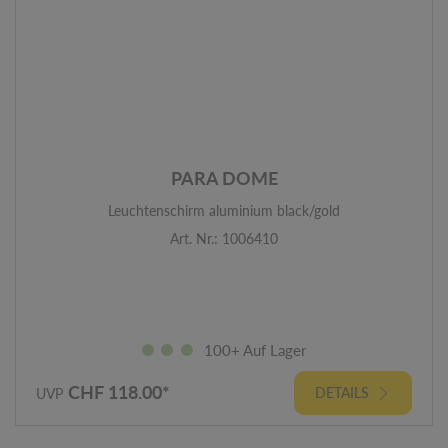
PARA DOME
Leuchtenschirm aluminium black/gold
Art. Nr.: 1006410
100+ Auf Lager
CHF 118.00*
DETAILS
UVP