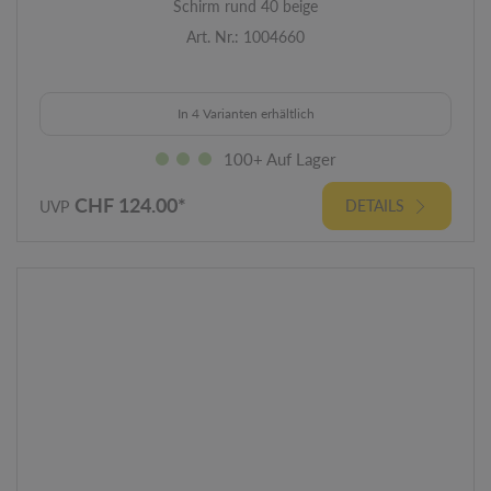
Schirm rund 40 beige
Art. Nr.: 1004660
In 4 Varianten erhältlich
100+ Auf Lager
CHF 124.00*
DETAILS
UVP