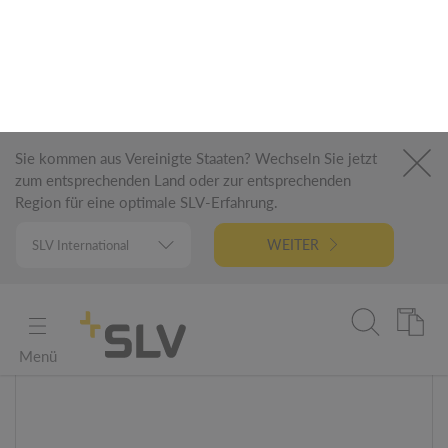
FENDA
Leuchtenschirm, rund, beige, Ø/H 45,5/28 cm
Art. Nr.: 156113
In 4 Varianten erhältlich
100+ Auf Lager
CHF 102.00*
DETAILS
UVP