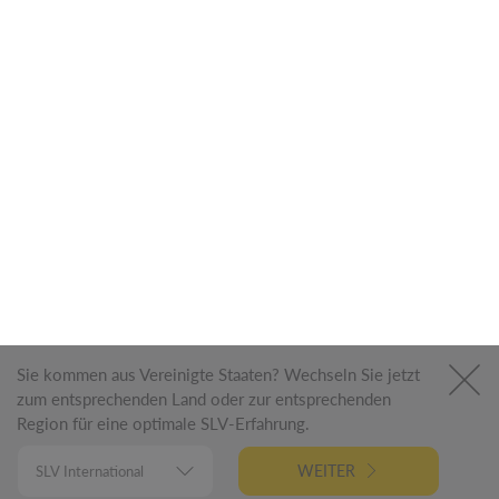
100+ Auf Lager
CHF 171.40*
DETAILS
UVP
NEW
T-TUBE 70 POLE
Outdoor Stehleuchte, GU10, single, IP65, max. 10 W,