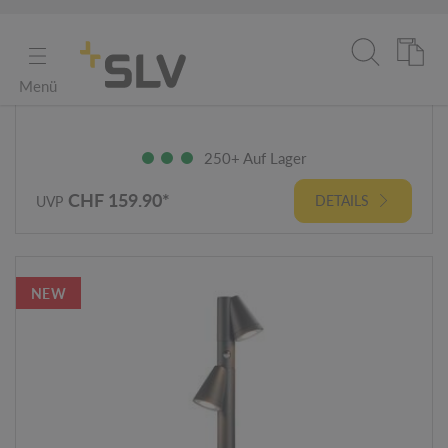
schwarz
Art. Nr.: 1008016
250+ Auf Lager
CHF 159.90*
DETAILS
UVP
NEW