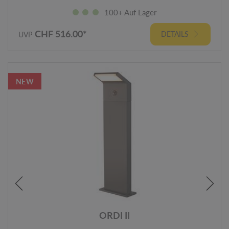
100+ Auf Lager
CHF 516.00*
DETAILS
UVP
NEW
ORDI II