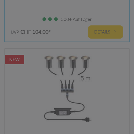
500+ Auf Lager
CHF 104.00*
DETAILS
UVP
NEW