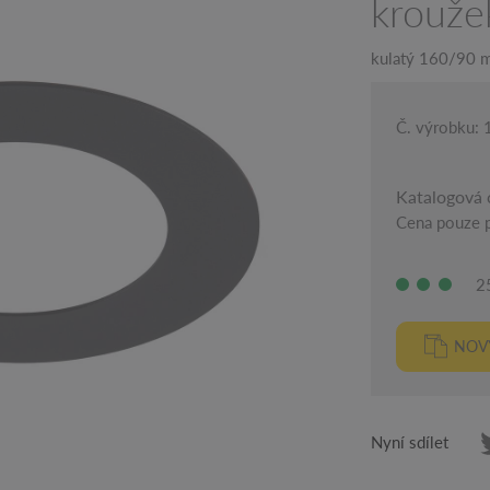
krouže
kulatý 160/90 m
Č. výrobku:
Katalogová 
Cena pouze p
2
NOV
Nyní sdílet