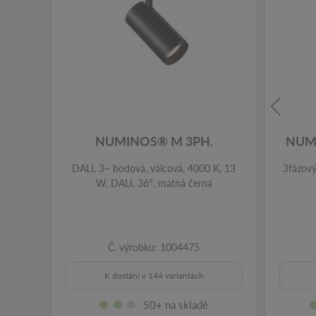
NUMINOS® M 3PH.
NUM
DALI, 3~ bodová, válcová, 4000 K, 13
3fázový
W, DALI, 36°, matná černá
Č. výrobku: 1004475
K dostání v 144 variantách
50+ na skladě