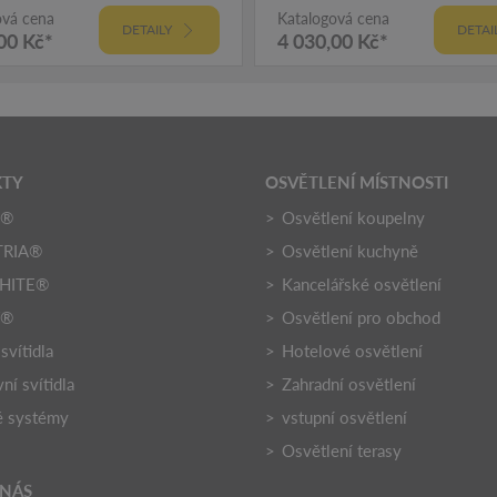
ová cena
Katalogová cena
DETAILY
DETAI
00 Kč*
4 030,00 Kč*
KTY
OSVĚTLENÍ MÍSTNOSTI
O®
Osvětlení koupelny
TRIA®
Osvětlení kuchyně
HITE®
Kancelářské osvětlení
Y®
Osvětlení pro obchod
 svítidla
Hotelové osvětlení
ní svítidla
Zahradní osvětlení
é systémy
vstupní osvětlení
Osvětlení terasy
 NÁS