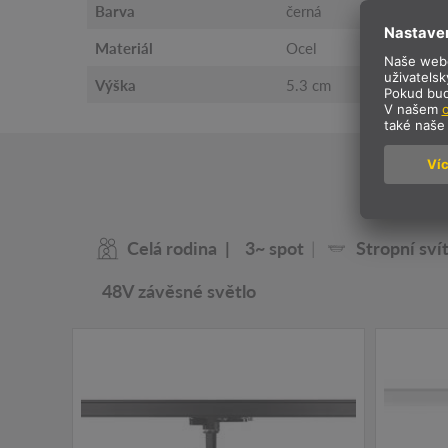
Barva
černá
Materiál
Ocel
Výška
5.3 cm
N
Celá rodina
3~ spot
Stropní svít
48V závěsné světlo