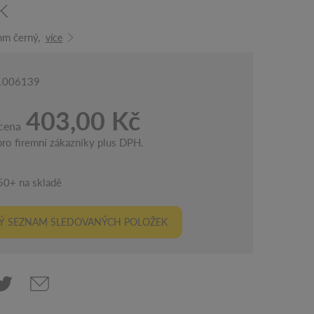
k
m černý,
více
 1006139
403,00 Kč
cena
ro firemní zákazníky plus DPH.
50+ na skladě
Ý SEZNAM SLEDOVANÝCH POLOŽEK