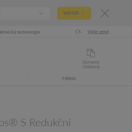
l
WEITER
CS
Německá technologie
Výběr země
Seznamy
Oblíbené
FIRMA
os® S Redukční