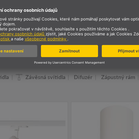
Vestavný průměr
12 cm
Vestavná hloubka
15 cm
Hmotnost netto
0.23 kg
aše rodina osvětlení NUMIN
idla
Závěsná svítidla
Difuzér
Zápustný rám