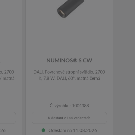
L
NUMINOS® S CW
lo, 2700
DALI, Povrchové stropní svítidlo, 2700
PHAS
 / matná
K, 7,8 W, DALI, 60°, matná černá
250
Č. výrobku: 1004388
K dostání v 144 variantách
026
Odeslání na 11.08.2026