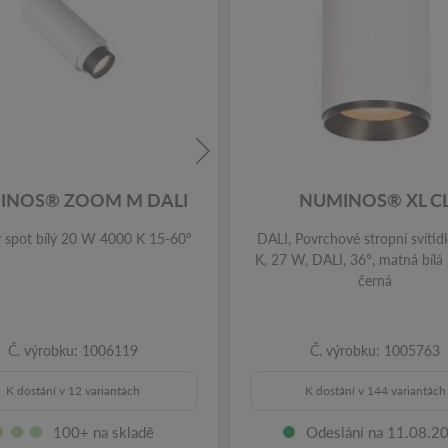
INOS® ZOOM M DALI
NUMINOS® XL C
 spot bílý 20 W 4000 K 15-60°
DALI, Povrchové stropní svítid
K, 27 W, DALI, 36°, matná bílá
černá
Č. výrobku: 1006119
Č. výrobku: 1005763
K dostání v 12 variantách
K dostání v 144 variantách
100+ na skladě
Odeslání na 11.08.2