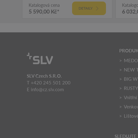
Katalogová cena
Katalog
DETAILY
5 590,00 Kč*
6 032,
PRODU
MED
NEW 
SLV Czech S.R.O.
BIG W
T +420 245 501 200
RUST
E
info@cz.slv.com
Vnitřní
Venkov
Lištov
SLEDUJTE