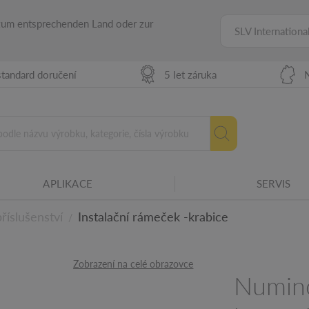
 zum entsprechenden Land oder zur
SLV Internationa
tandard doručení
5 let záruka
APLIKACE
SERVIS
íslušenství
Instalační rámeček -krabice
/
ilům
Zobrazení na celé obrazovce
Numin