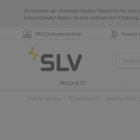
Sie kommen aus Vereinigte Staaten? Wechseln Sie jetzt
entsprechenden Region für eine optimale SLV-Erfahrung.
98% Dostupnost zboží
Vysoký s
Rodina svítidel
PRODUKTY
Tento produkt patří do rodiny svítidel SLV.
Úvodní strana
Příslušenství
Mechanické př
/
/
K technickým deta