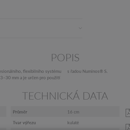
POPIS
ionálního, flexibilního systému
s ​​řadou Numinos® S.
u 3–30 mm a je určen pro použití
TECHNICKÁ DATA
Průměr
16 cm
Tvar výřezu
kulaté