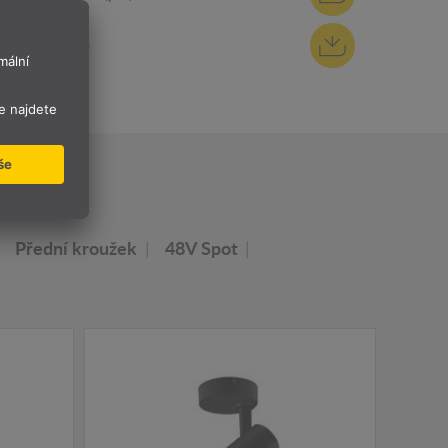
REACh (pdf)
OS
Přední kroužek
48V Spot