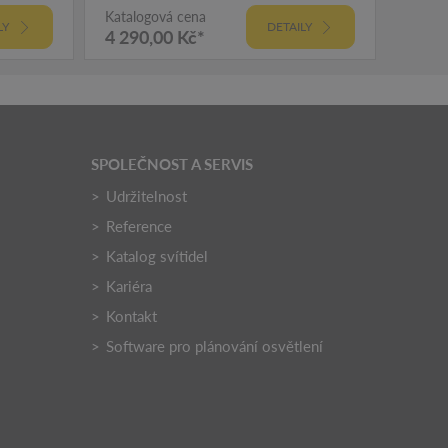
Katalogová cena
Katalo
LY
DETAILY
4 290,00 Kč*
5 92
SPOLEČNOST A SERVIS
Udržitelnost
Reference
Katalog svítidel
Kariéra
Kontakt
Software pro plánování osvětlení