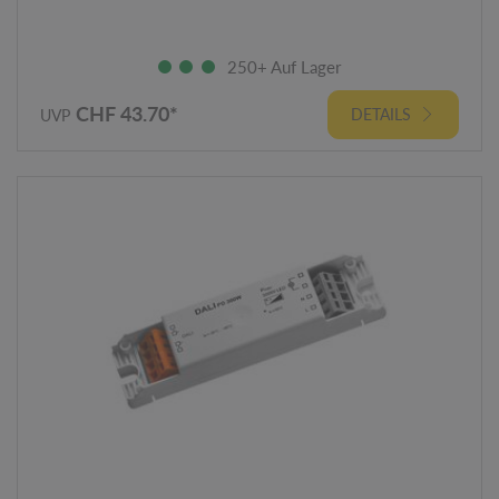
250+ Auf Lager
CHF 43.70*
DETAILS
UVP