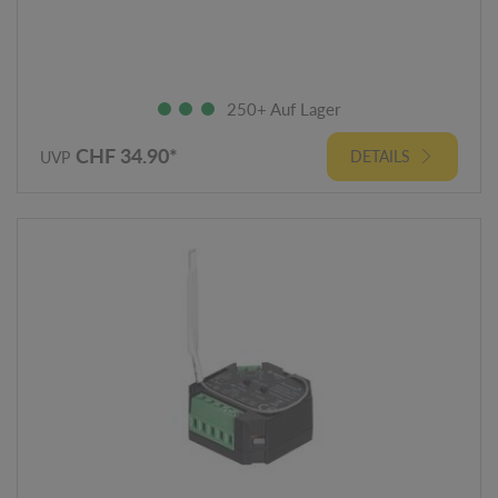
250+ Auf Lager
CHF 34.90*
DETAILS
UVP