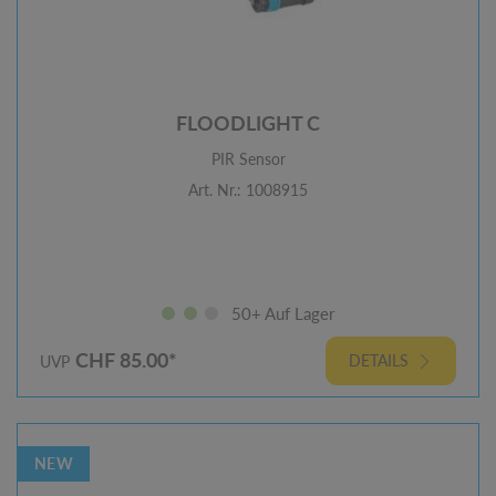
FLOODLIGHT C
PIR Sensor
Art. Nr.: 1008915
50+ Auf Lager
CHF 85.00*
DETAILS
UVP
NEW