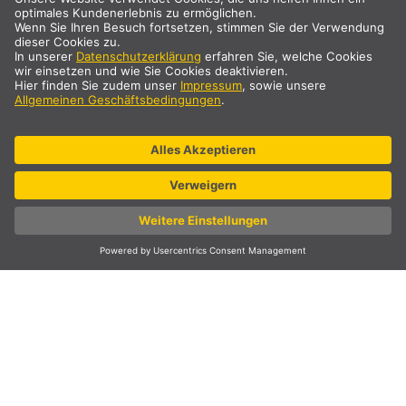
EASY LIM® PRO
Funk, 24V, 350 mA, max. 5 W, 3 Kanal
Art. Nr.: 470610
10+ Auf Lager
Preis auf Anfrage
DETAILS
NEW