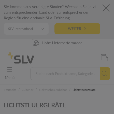
Sie kommen aus Vereinigte Staaten? Wechseln Sie jetzt
zum entsprechenden Land oder zur entsprechenden
Region für eine optimale SLV-Erfahrung.
WEITER
98% Warenverfügbarkeit
Hohe Lieferperformance
German Engineering
5 Jahre Garantie
Menü
/
/
/
Startseite
Zubehör
Elektrisches Zubehör
Lichtsteuergeräte
LICHTSTEUERGERÄTE