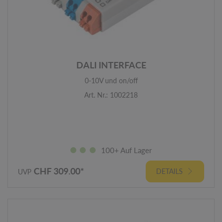
DALI INTERFACE
0-10V und on/off
Art. Nr.: 1002218
100+ Auf Lager
CHF 309.00*
DETAILS
UVP