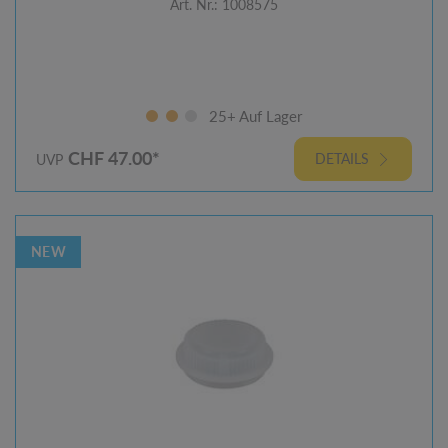
Art. Nr.: 1008575
25+ Auf Lager
CHF 47.00*
DETAILS
UVP
NEW