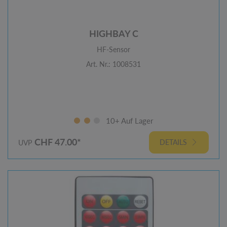
HIGHBAY C
HF-Sensor
Art. Nr.: 1008531
10+ Auf Lager
CHF 47.00*
DETAILS
UVP