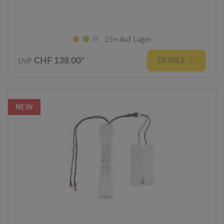
25+ Auf Lager
CHF 138.00*
DETAILS
UVP
NEW