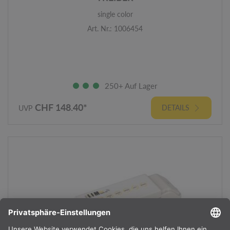
single color
Art. Nr.: 1006454
250+ Auf Lager
CHF 148.40*
DETAILS
UVP