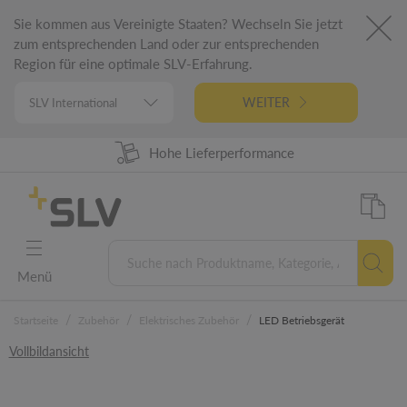
Sie kommen aus Vereinigte Staaten? Wechseln Sie jetzt
zum entsprechenden Land oder zur entsprechenden
Region für eine optimale SLV-Erfahrung.
WEITER
98% Warenverfügbarkeit
Hohe Lieferperformance
German Engineering
5 Jahre Garantie
Menü
/
/
/
Startseite
Zubehör
Elektrisches Zubehör
LED Betriebsgerät
Vollbildansicht