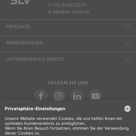
F +41 218113233
E
info@slv-swiss.ch
PRODUKTE
ANWENDUNGEN
UNTERNEHMEN & SERVICE
FOLGEN SIE UNS
INTERNATIONAL
DE
|
FR
|
IT
Schweiz