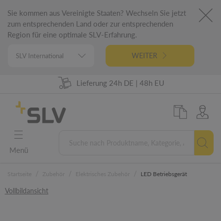
Sie kommen aus Vereinigte Staaten? Wechseln Sie jetzt
zum entsprechenden Land oder zur entsprechenden
Region für eine optimale SLV-Erfahrung.
WEITER
Lieferung 24h DE | 48h EU
98% Warenverfügbarkeit
German Engineering
5 Jahre Garantie
Menü
/
/
/
Startseite
Zubehör
Elektrisches Zubehör
LED Betriebsgerät
Vollbildansicht