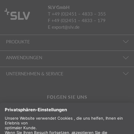
SLV GmbH
T +49 (0)2451 – 4833 – 355
F +49 (0)2451 – 4833 – 179
E
export@slv.de
PRODUKTE
ANWENDUNGEN
UNTERNEHMEN & SERVICE
FOLGEN SIE UNS
INTERNATIONAL