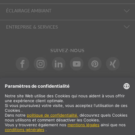
ÉCLAIRAGE AMBIANT
ENTREPRISE & SERVICES
SUIVEZ-NOUS
INTERNATIONAL
DE
|
EN
|
ES
|
FR
SLV International
Sélection du pays
* Tous les prix sont indiqués nets, frais de port en sus
** Les valeurs indiquées correspondent aux délais de livraison
moyens pour une livraison standard sur le continent européen et à