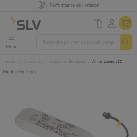
Disponibilité produit à 98%
Performance de livraison
Conception Allemande
Garantie 5 ans
Menu
/
/
/
Accueil
Accessoires
Accessoires électriques
Alimentations LED
Mode plein écran