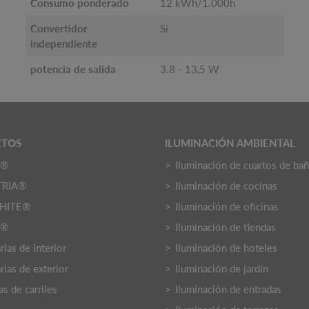
Consumo ponderado
12 kWh/1.000h
Convertidor
Sí
independiente
potencia de salida
3.8 - 13,5 W
CTOS
ILUMINACIÓN AMBIENTAL
O®
Iluminación de cuartos de ba
TRIA®
Iluminación de cocinas
HITE®
Iluminación de oficinas
Y®
Iluminación de tiendas
ias de interior
Iluminación de hoteles
rias de exterior
Iluminación de jardín
s de carriles
Iluminación de entradas