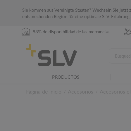
Sie kommen aus Vereinigte Staaten? Wechseln Sie jetzt
entsprechenden Region für eine optimale SLV-Erfahrung.
98% de disponibilidad de las mercancías
Atenuación DALI
Este producto se puede atenuar a través de u
PRODUCTOS
Grado de protección IP
El grado de protección IP indica la idoneidad 
Página de inicio
Accesorios
Accesorios el
/
/
condiciones ambientales.
Familias de luminarias
Este producto pertenece a la familia de lumin
A los detalles técn