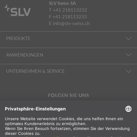
SLV Swiss SA
T +41 218113232
F +41 218113233
E
info@slv-swiss.ch
PRODUKTE
ANWENDUNGEN
UNTERNEHMEN & SERVICE
FOLGEN SIE UNS
INTERNATIONAL