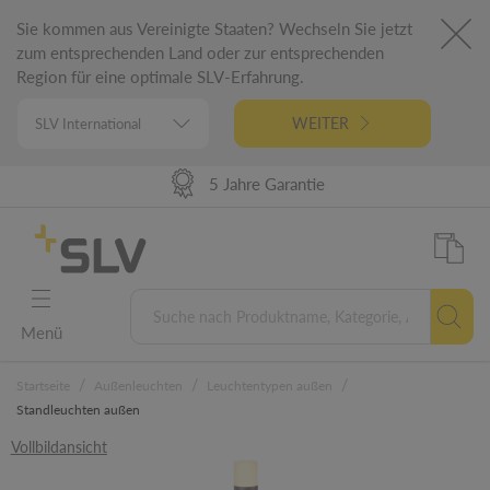
Sie kommen aus Vereinigte Staaten? Wechseln Sie jetzt
zum entsprechenden Land oder zur entsprechenden
Region für eine optimale SLV-Erfahrung.
WEITER
98% Warenverfügbarkeit
Hohe Lieferperformance
German Engineering
5 Jahre Garantie
Menü
/
/
/
Startseite
Außenleuchten
Leuchtentypen außen
Standleuchten außen
Vollbildansicht