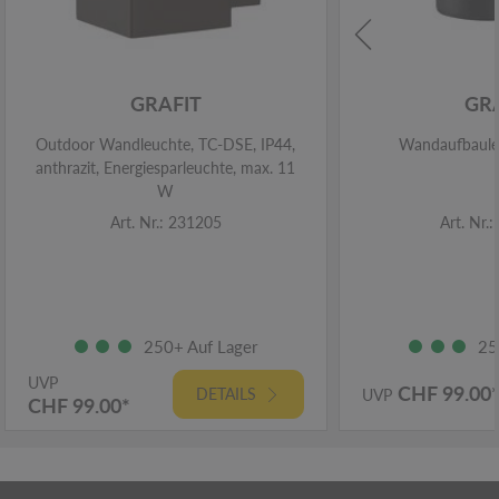
GRAFIT
GR
Outdoor Wandleuchte, TC-DSE, IP44,
Wandaufbauleu
anthrazit, Energiesparleuchte, max. 11
W
Art. Nr.: 231205
Art. Nr.
250+ Auf Lager
25
UVP
CHF 99.00
DETAILS
UVP
CHF 99.00*