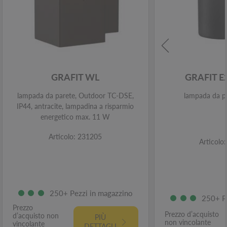
GRAFIT WL
GRAFIT 
lampada da parete, Outdoor TC-DSE,
lampada da pa
IP44, antracite, lampadina a risparmio
energetico max. 11 W
Articolo: 231205
Articolo
250+ Pezzi in magazzino
250+ P
Prezzo
Prezzo d’acquisto
d’acquisto non
PIÙ
non vincolante
vincolante
DETTAGLI