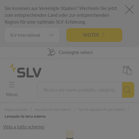
Sie kommen aus Vereinigte Staaten? Wechseln Sie jetzt
zum entsprechenden Land oder zur entsprechenden
Region für eine optimale SLV-Erfahrung.
WEITER
98% Disponibilità prodotti
Progettato in Germania
5 Anni di garanzia
Consegne veloci
Menù
/
/
/
Pagina iniziale
Apparecchi per esterni
Tipi di apparecchi per esterni
Lampade da terra esterne
Vista a tutto schermo