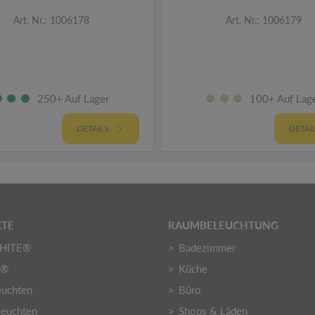
Art. Nr.: 1006178
Art. Nr.: 1006179
250+ Auf Lager
100+ Auf Lag
DETAILS
DETAI
TE
RAUMBELEUCHTUNG
HITE®
Badezimmer
Y®
Küche
euchten
Büro
euchten
Shops & Läden