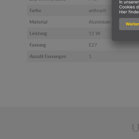
Farbe
anthrazit
Material
Aluminium
Leistung
11 W
Fassung
E27
Anzahl Fassungen
1
U