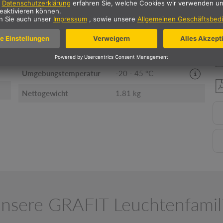
Durchmesser
8.8 cm
Schlagfestigkeitsklasse
IK02
Primäre Nennspannung
220-240V V ~ 50/60Hz
Umgebungstemperatur
-20 - 45 °C
Nettogewicht
1.81 kg
nsere GRAFIT Leuchtenfamil