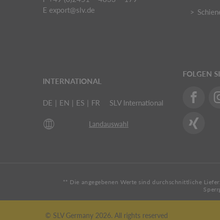
E
export@slv.de
Schien
FOLGEN S
INTERNATIONAL
DE
|
EN
|
ES
|
FR
SLV International
Landauswahl
** Die angegebenen Werte sind durchschnittliche Liefer
Sperr
© SLV Germany 2026. All rights reserved