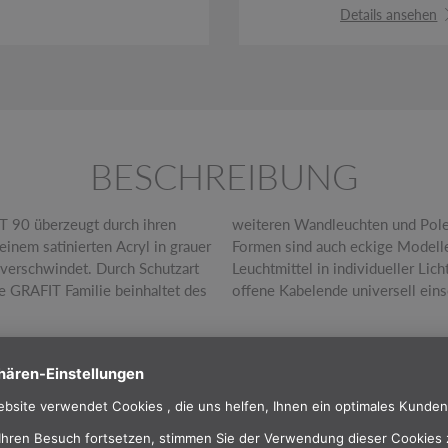
Details ansehen
BESCHREIBUNG
T 90 überzeugt durch ihren
n Höhen. Neben den runden
inem satinierten Acryl in grauer
le Varianten können über E27
 verschwindet. Durch Schutzart
erden. Die Poles sind durch das
e GRAFIT Familie beinhaltet des
offene Kabelende universell eins
TECHNISCHE DATEN
IP Code
IP44
Höhe
90 cm