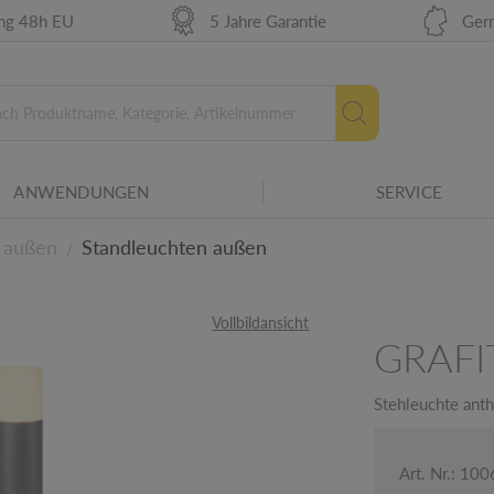
r Betriebsmittel für verschiedene
ung 48h EU
5 Jahre Garantie
Ger
die Widerstandsfähigkeit von Gehäusen
che Beanspruchung, insbesondere
ANWENDUNGEN
SERVICE
amilie.
Neue Energielabel ab 2
 außen
Standleuchten außen
/
etails
Vollbildansicht
GRAFI
Stehleuchte anthr
Art. Nr.: 10