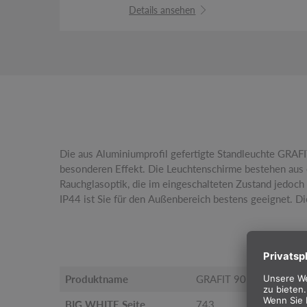
Details ansehen
Die aus Aluminiumprofil gefertigte Standleuchte GRAFI
weiteren Wandleuchten und Poles in unterschiedliche
besonderen Effekt. Die Leuchtenschirme bestehen aus e
Formen sind auch eckige Modelle erhältlich. Al
Rauchglasoptik, die im eingeschalteten Zustand jedoch
Leuchtmittel in individueller Lichtfarbe ausgestattet w
IP44 ist Sie für den Außenbereich bestens geeignet. Di
Produktname
GRAFIT 90
BIG WHITE Seite
743