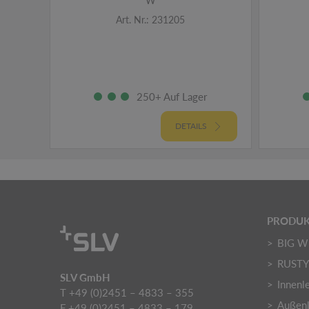
W
Art. Nr.: 231205
250+ Auf Lager
DETAILS
PRODUK
BIG W
RUST
SLV GmbH
Innenl
T +49 (0)2451 – 4833 – 355
Außenl
F +49 (0)2451 – 4833 – 179