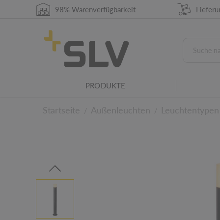
Die IP-Schutzart gibt die Eignung elektrische
98% Warenverfügbarkeit
Liefer
Umgebungsbedingungen an.
IK-Stoßfestigkeitsgrad
Der IK-Stoßfestigkeitsgrad ist ein Maß für 
elektrischer Betriebsmittel gegen, mechanis
Stoßbeanspruchung.
Leuchtenfamilie
PRODUKTE
Dieses Produkt gehört zu einer SLV Leuchtenf
Startseite
Außenleuchten
Leuchtentypen
/
/
Zu den technischen D