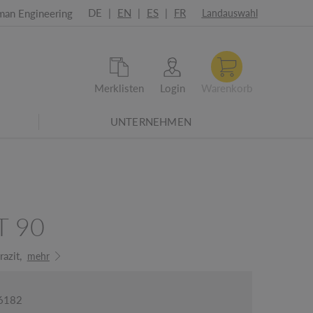
DE
|
EN
|
ES
|
FR
man Engineering
Landauswahl
Merklisten
Login
Warenkorb
UNTERNEHMEN
021-Überarbeitete Energieeffizienzklassen
T 90
azit,
mehr
06182