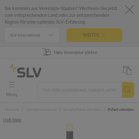
Sie kommen aus Vereinigte Staaten? Wechseln Sie jetzt
zum entsprechenden Land oder zur entsprechenden
Region für eine optimale SLV-Erfahrung.
WEITER
98% Produkt tilgjengelighet
Høy leveranse ytelse
Tysk ingeniørfag
5 års garanti
Meny
/
/
/
Startside
Utendørsarmaturer
Armaturtyper utendørs
Pullert utendørs
Helt bilde