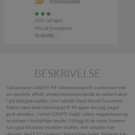
Produktdatablad
500+ på lager
Pris på forespørsel
Se detaljer
BESKRIVELSE
Gulvarmaturn GRAFIT 90 i aluminiumsprofil overbeviser ved
sin spesielle effekt. armaturskjermene består av satinert akryl
i grå røykglassoptikk, som i påslått stand likevel forsvinner,
Takket være beskyttelsesgrad IP 44 egner den seg meget
godt utendørs. I serien GRAFIT inngår videre veggarmaturr og
lysstolper i forskjellige høyder. I tillegg til de runde formene
kan også firkantete modeller skaffes. Alle varianter kan
utstyres med E27-lyspærer i forskjellige farger. Stolpene kan