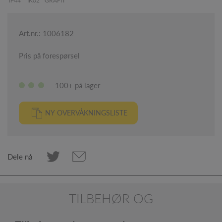
IP44
IK02
GRAFIT
Art.nr.: 1006182
Pris på forespørsel
100+ på lager
NY OVERVÅKNINGSLISTE
Dele nå
TILBEHØR OG