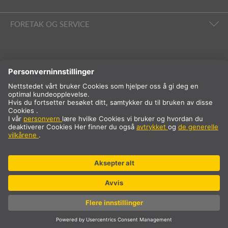
FORETAK OG SERVICE
FØLG OSS
Internasjonalt
NB
Norge
Internasjonalt
* Prisen er eksklusive MVA og frakt, som legges til ved kjøp.
© SLV Germany 2026. All rights reserved
Innstillinger for informasjonskapsler
Personvern
Imprint