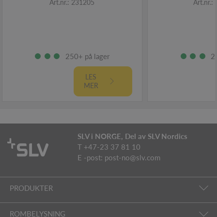
Art.nr.: 231205
Art.nr.
250+ på lager
2
LES
MER
SLV i NORGE, Del av SLV Nordics
T +47-23 37 81 10
E -post:
post-no@slv.com
PRODUKTER
ROMBELYSNING