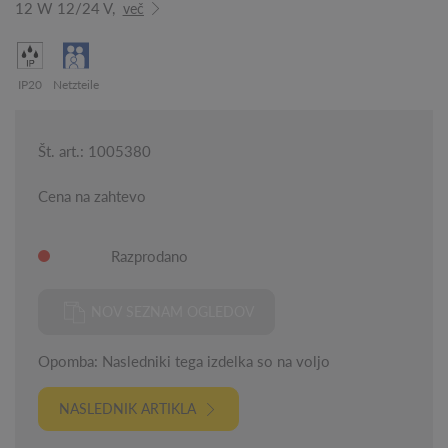
12 W 12/24 V,
več
IP20
Netzteile
Št. art.: 1005380
Cena na zahtevo
Razprodano
NOV SEZNAM OGLEDOV
Opomba: Nasledniki tega izdelka so na voljo
NASLEDNIK ARTIKLA