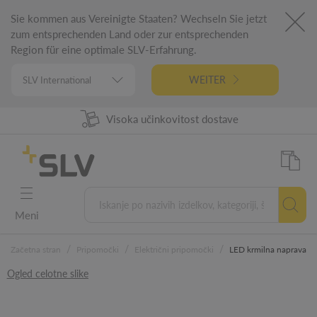
Sie kommen aus Vereinigte Staaten? Wechseln Sie jetzt
zum entsprechenden Land oder zur entsprechenden
Region für eine optimale SLV-Erfahrung.
WEITER
98% Razpoložljivost izdelkov
Visoka učinkovitost dostave
Nemški inžiniring
5 letna garancija
Meni
/
/
/
Začetna stran
Pripomočki
Električni pripomočki
LED krmilna naprava
Ogled celotne slike