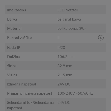
Ime izdelka
LED Netzteil
Barva
bela mat barva
Material
polikarbonat (PC)
Razred zaščite
II
Koda IP
IP20
Dolžina
106.2 mm
Širina
32.9 mm
Višina
21.5 mm
Izhodna napetost
24V DC
Primarna nazivna napetost
100-240V ~50/60Hz
Sekundarni tok/Sekundarna
24V DC
napetost