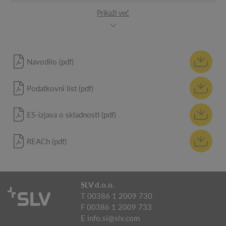
Prikaži več
Navodilo (pdf)
Podatkovni list (pdf)
ES-izjava o skladnosti (pdf)
REACh (pdf)
SLV d.o.o.
T 00386 1 2009 730
F 00386 1 2009 733
E
info.si@slv.com