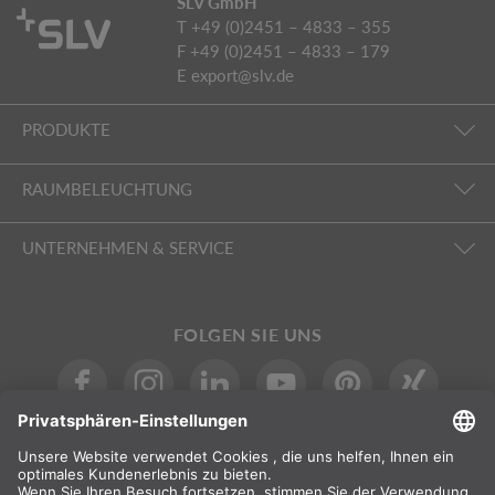
SLV GmbH
T +49 (0)2451 – 4833 – 355
F +49 (0)2451 – 4833 – 179
E
export@slv.de
PRODUKTE
RAUMBELEUCHTUNG
UNTERNEHMEN & SERVICE
FOLGEN SIE UNS
INTERNATIONAL
DE
|
EN
|
ES
|
FR
SLV International