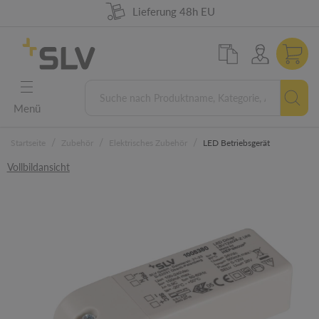
98% Warenverfügbarkeit
German Engineering
Lieferung 48h EU
5 Jahre Garantie
Menü
/
/
/
Startseite
Zubehör
Elektrisches Zubehör
LED Betriebsgerät
Vollbildansicht