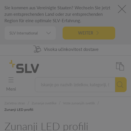
Sie kommen aus Vereinigte Staaten? Wechseln Sie jetzt
zum entsprechenden Land oder zur entsprechenden
Region für eine optimale SLV-Erfahrung.
WEITER
98% Razpoložljivost izdelkov
Visoka učinkovitost dostave
Nemški inžiniring
5 letna garancija
Meni
/
/
/
Začetna stran
Zunanje svetilke
Vrste zunanjih svetilk
Zunanji LED profili
Zunanji LED profili