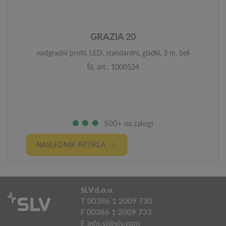
GRAZIA 20
nadgradni profil, LED, standardni, gladki, 3 m, beli
Št. art.: 1000524
500+ na zalogi
NASLEDNIK ARTIKLA
SLV d.o.o.
T 00386 1 2009 730
F 00386 1 2009 733
E
info.si@slv.com