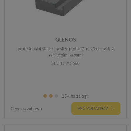
GLENOS
profesionalni stenski nosilec profila, črn, 20 cm, vklj. z
zaključnimi kapami
Št. art.: 213660
25+ na zalogi
Cena na zahtevo
VEČ PODATKOV