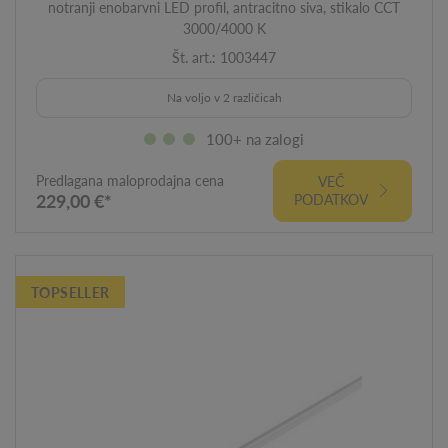
notranji enobarvni LED profil, antracitno siva, stikalo CCT
3000/4000 K
Št. art.: 1003447
Na voljo v 2 različicah
100+ na zalogi
Predlagana maloprodajna cena
VEČ
229,00 €*
PODATKOV
TOPSELLER