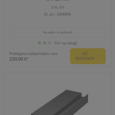
3 m, črn
Št. art.: 1004898
Na voljo v 4 različicah
50+ na zalogi
Predlagana maloprodajna cena
VEČ
220,00 €*
PODATKOV