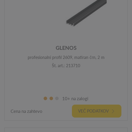
GLENOS
profesionalni profil 2609, matiran črn, 2 m
Št. art.: 213710
10+ na zalogi
Cena na zahtevo
VEČ PODATKOV