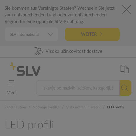
Sie kommen aus Vereinigte Staaten? Wechseln Sie jetzt
zum entsprechenden Land oder zur entsprechenden
Region für eine optimale SLV-Erfahrung.
WEITER
98% Razpoložljivost izdelkov
Visoka učinkovitost dostave
Nemški inžiniring
5 letna garancija
Meni
/
/
/
Začetna stran
Notranje svetilke
Vrsta notranjih svetilk
LED profili
LED profili