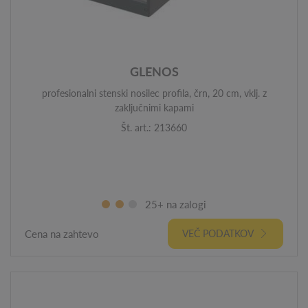
GLENOS
profesionalni stenski nosilec profila, črn, 20 cm, vklj. z
zaključnimi kapami
Št. art.: 213660
25+ na zalogi
Cena na zahtevo
VEČ PODATKOV