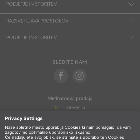
PODJETJE IN STORITEV
RAZSVETLJAVA PROSTOROV
PODJETJE IN STORITEV
SLEDITE NAM
Mednarodna prodaja
SL
Slovenija
Izbor države
* vljučno z 22 % DDV in stroški pošiljanja. Cena samo za