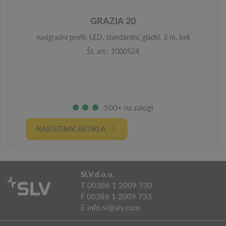
GRAZIA 20
nadgradni profil, LED, standardni, gladki, 3 m, beli
Št. art.: 1000524
500+ na zalogi
NASLEDNIK ARTIKLA
SLV d.o.o.
T 00386 1 2009 730
F 00386 1 2009 733
E
info.si@slv.com