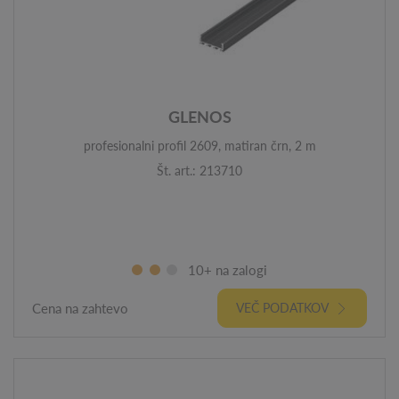
GLENOS
profesionalni profil 2609, matiran črn, 2 m
Št. art.: 213710
10+ na zalogi
Cena na zahtevo
VEČ PODATKOV