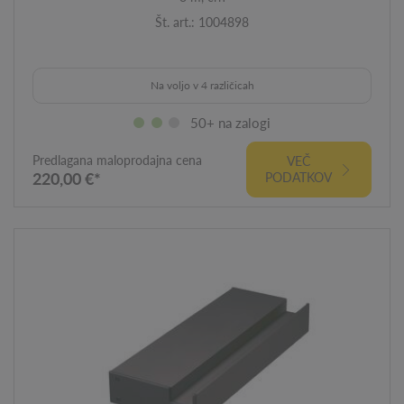
Št. art.: 1004898
Na voljo v 4 različicah
50+ na zalogi
Predlagana maloprodajna cena
VEČ
220,00 €*
PODATKOV