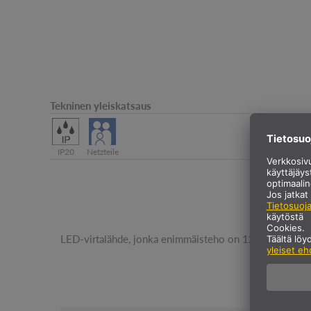
Tekninen yleiskatsaus
IP20
Netzteile
LED-virtalähde, jonka enimmäisteho on 12 W 24 V:n jän