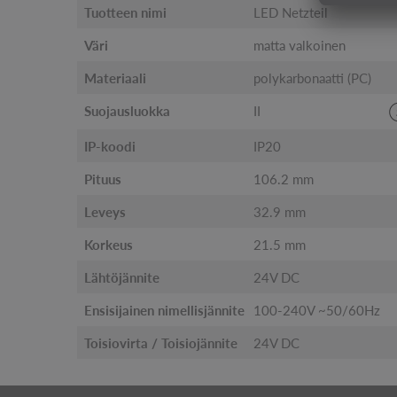
Tuotteen nimi
LED Netzteil
Väri
matta valkoinen
Materiaali
polykarbonaatti (PC)
Suojausluokka
II
IP-koodi
IP20
Pituus
106.2 mm
Leveys
32.9 mm
Korkeus
21.5 mm
Lähtöjännite
24V DC
Ensisijainen nimellisjännite
100-240V ~50/60Hz
Toisiovirta / Toisiojännite
24V DC