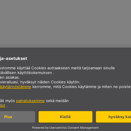
KUVAUS
nitteellä.
TEKNISET TIEDOT