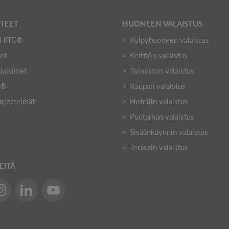
TTEET
HUONEEN VALAISTUS
HITE®
Kylpyhuoneen valaistus
ot
Keittiön valaistus
laisimet
Toimiston valaistus
Y®
Kaupan valaistus
ärjestelmät
Hotellin valaistus
Puutarhan valaistus
Sisäänkäynnin valaistus
Terassin valaistus
EITÄ