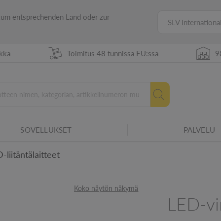
 zum entsprechenden Land oder zur
SLV Internationa
ikka
Toimitus 48 tunnissa EU:ssa
9
SOVELLUKSET
PALVELU
Uusi energiamerkintä vuodes
-liitäntälaitteet
tuvuuden erilaisiin ympäristöolosuhteisiin.
Koko näytön näkymä
LED-vi
htiin