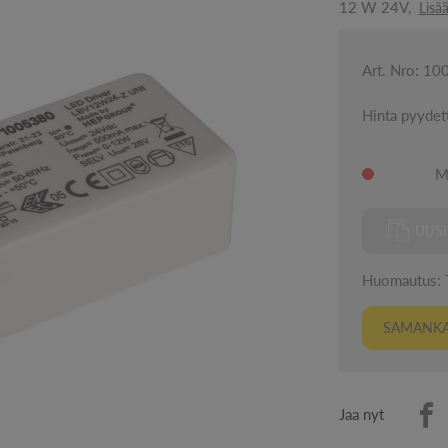
12 W 24V,
Lisä
Art. Nro: 1
Hinta pyydet
M
UUS
Huomautus: Tä
SAMANKAL
Jaa nyt