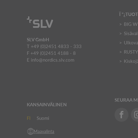
Ï "¿TUO
BIG W
Sisäval
SLV GmbH
Ulkova
T +49 (0)2451 4833 - 333
RUST
F +49 (0)2451 4188 - 8
E
info@nordics.slv.com
Kiskoj
SEURAA M
KANSAINVÄLINEN
FI
Suomi
Maavalinta