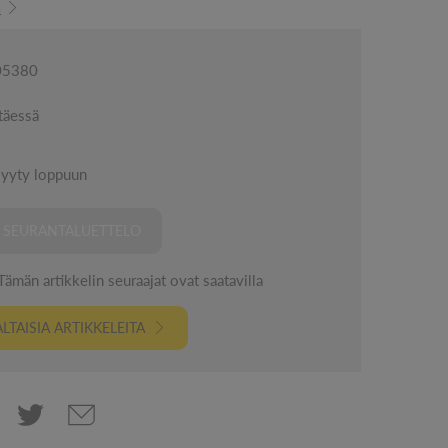
ä
005380
täessä
yyty loppuun
I SEURANTALUETTELO
män artikkelin seuraajat ovat saatavilla
TAISIA ARTIKKELEITA