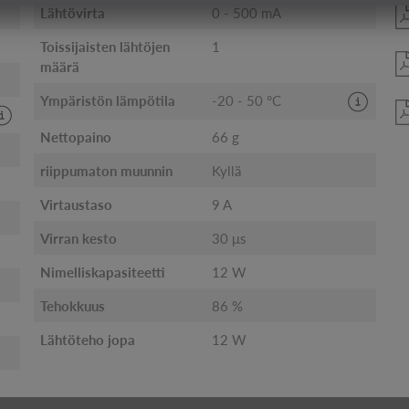
Lähtövirta
0 - 500 mA
Toissijaisten lähtöjen
1
määrä
Ympäristön lämpötila
-20 - 50 °C
Nettopaino
66 g
riippumaton muunnin
Kyllä
Virtaustaso
9 A
Virran kesto
30 μs
Nimelliskapasiteetti
12 W
Tehokkuus
86 %
Lähtöteho jopa
12 W