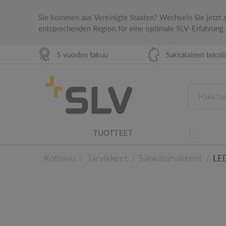
Sie kommen aus Vereinigte Staaten? Wechseln Sie jetzt
entsprechenden Region für eine optimale SLV-Erfahrung.
5 vuoden takuu
Saksalainen tekni
TUOTTEET
KAUPPAVALAISTUS HARMONISTA OSTOKOKEMUSTA VARTEN
IP-suojausluokitus
Kotisivu
Tarvikkeet
Sähkötarvikkeet
LED
/
/
/
IP-suojausluokka osoittaa sähkölaitteen sovel
Valaistusperhe
Tämä tuote on osa SLV-valaisinperhettä.
Teknisiin yksityisko