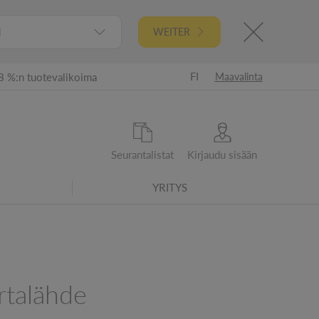
l
WEITER
FI
8 %:n tuotevalikoima
Maavalinta
Seurantalistat
Kirjaudu sisään
YRITYS
ta 2021 alkaen - tarkistetut energiatehokkuusluokat
rtalähde