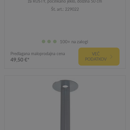
za RUSTY, pocinkano jeklo, dolžina 50 cm
Št. art.: 229022
100+ na zalogi
Predlagana maloprodajna cena
VEČ
49,50 €*
PODATKOV