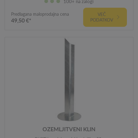
100+ na zalogi
Predlagana maloprodajna cena
VEČ
49,50 €*
PODATKOV
OZEMLJITVENI KLIN