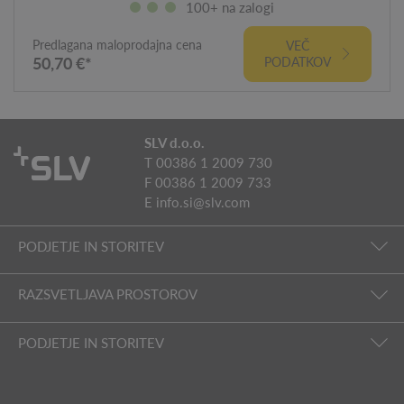
100+ na zalogi
Predlagana maloprodajna cena
VEČ
50,70 €*
PODATKOV
SLV d.o.o.
T 00386 1 2009 730
F 00386 1 2009 733
E
info.si@slv.com
PODJETJE IN STORITEV
RAZSVETLJAVA PROSTOROV
PODJETJE IN STORITEV