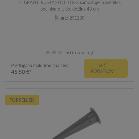
za GRAFIT, RUSTY SLOT, LOGS samostoječo svetilko,
pocinkano jeklo, dolžina 48 cm
Št. art.: 231230
50+ na zalogi
Predlagana maloprodajna cena
VEČ
45,50 €*
PODATKOV
TOPSELLER