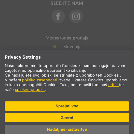
SLEDITE NAM
Mednarodna prodaja
SL
Slovenija
Izbor države
* vljučno z 22 % DDV in stroški pošiljanja. Cena samo za
poslovne/registrirane stranke.
© SLV Germany 2026. All rights reserved
Nastavitve piškotkov
Varstvo podatkov
Pravno obvestilo
SPP