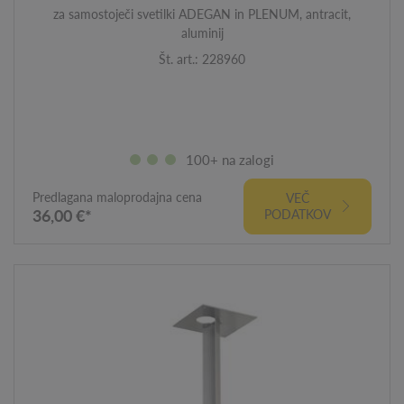
za samostoječi svetilki ADEGAN in PLENUM, antracit,
aluminij
Št. art.: 228960
100+ na zalogi
Predlagana maloprodajna cena
VEČ
36,00 €*
PODATKOV