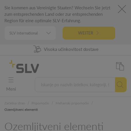
Sie kommen aus Vereinigte Staaten? Wechseln Sie jetzt
zum entsprechenden Land oder zur entsprechenden
Region für eine optimale SLV-Erfahrung.
WEITER
98% Razpoložljivost izdelkov
Visoka učinkovitost dostave
Nemški inžiniring
5 letna garancija
Meni
/
/
/
Začetna stran
Pripomočki
Mehanski pripomočki
Ozemljitveni elementi
Ozemljitveni elementi