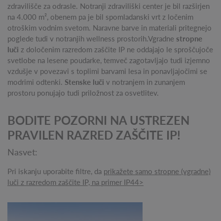
zdravilišče za odrasle. Notranji zdraviliški center je bil razširjen
na 4.000 m², obenem pa je bil spomladanski vrt z ločenim
otroškim vodnim svetom. Naravne barve in materiali pritegnejo
poglede tudi v notranjih wellness prostorih.Vgradne
stropne
luči
z določenim razredom zaščite IP ne oddajajo le sproščujoče
svetlobe na lesene poudarke, temveč zagotavljajo tudi izjemno
vzdušje v povezavi s toplimi barvami lesa in ponavljajočimi se
modrimi odtenki.
Stenske luči
v notranjem in zunanjem
prostoru ponujajo tudi priložnost za osvetlitev.
BODITE POZORNI NA USTREZEN
PRAVILEN RAZRED ZAŠČITE IP!
Nasvet:
Pri iskanju uporabite filtre, da
prikažete samo stropne (vgradne)
luči z razredom zaščite IP, na primer IP44>