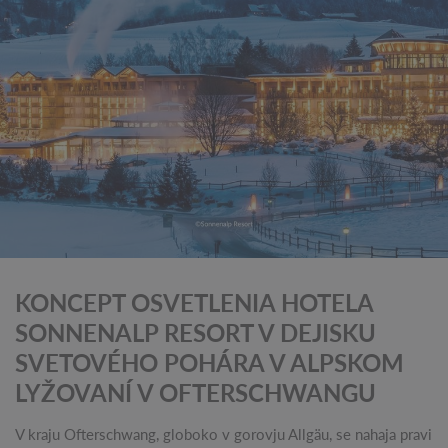
KONCEPT OSVETLENIA HOTELA
SONNENALP RESORT V DEJISKU
SVETOVÉHO POHÁRA V ALPSKOM
LYŽOVANÍ V OFTERSCHWANGU
V kraju Ofterschwang, globoko v gorovju Allgäu, se nahaja pravi