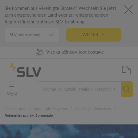
Sie kommen aus Vereinigte Staaten? Wechseln Sie jetzt
zum entsprechenden Land oder zur entsprechenden
Region für eine optimale SLV-Erfahrung.
WEITER
98% Razpoložljivost izdelkov
Visoka učinkovitost dostave
Nemški inžiniring
5 letna garancija
Meni
/
/
/
Začetna stran
Good Light Magazine
Good Light References
Referenčni projekt Sonnenalp