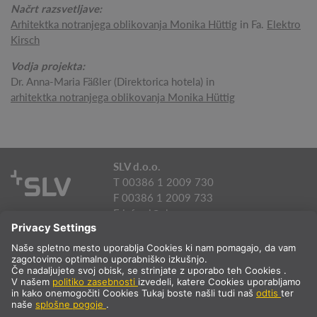
Načrt razsvetljave:
Arhitektka notranjega oblikovanja Monika Hüttig
in Fa.
Elektro
Kirsch
Vodja projekta:
Dr. Anna-Maria Fäßler (Direktorica hotela) in
arhitektka notranjega oblikovanja Monika Hüttig
SLV d.o.o.
T 00386 1 2009 730
F 00386 1 2009 733
E
info.si@slv.com
PODJETJE IN STORITEV
RAZSVETLJAVA PROSTOROV