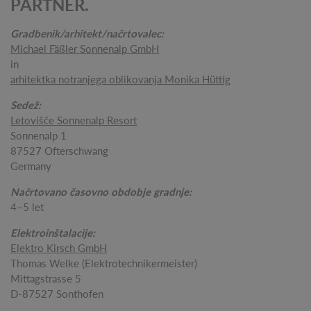
PARTNER.
Gradbenik/arhitekt/načrtovalec:
Michael Fäßler Sonnenalp GmbH
in
arhitektka notranjega oblikovanja Monika Hüttig
Sedež:
Letovišče Sonnenalp Resort
Sonnenalp 1
87527 Ofterschwang
Germany
Načrtovano časovno obdobje gradnje:
4–5 let
Elektroinštalacije:
Elektro Kirsch GmbH
Thomas Welke (Elektrotechnikermeister)
Mittagstrasse 5
D-87527 Sonthofen