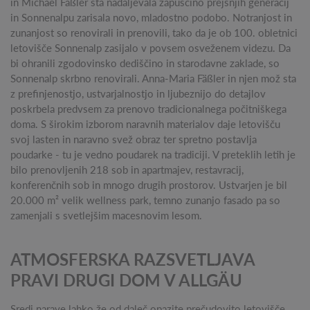
in Michael Fäßler sta nadaljevala zapuščino prejšnjih generacij
in Sonnenalpu zarisala novo, mladostno podobo. Notranjost in
zunanjost so renovirali in prenovili, tako da je ob 100. obletnici
letovišče Sonnenalp zasijalo v povsem osveženem videzu. Da
bi ohranili zgodovinsko dediščino in starodavne zaklade, so
Sonnenalp skrbno renovirali. Anna-Maria Fäßler in njen mož sta
z prefinjenostjo, ustvarjalnostjo in ljubeznijo do detajlov
poskrbela predvsem za prenovo tradicionalnega počitniškega
doma. S širokim izborom naravnih materialov daje letovišču
svoj lasten in naravno svež obraz ter spretno postavlja
poudarke - tu je vedno poudarek na tradiciji. V preteklih letih je
bilo prenovljenih 218 sob in apartmajev, restavracij,
konferenčnih sob in mnogo drugih prostorov. Ustvarjen je bil
20.000 m² velik wellness park, temno zunanjo fasado pa so
zamenjali s svetlejšim macesnovim lesom.
ATMOSFERSKA RAZSVETLJAVA
PRAVI DRUGI DOM V ALLGÄU
Sredi narave lahko že od daleč opazite prečudovito letovišče