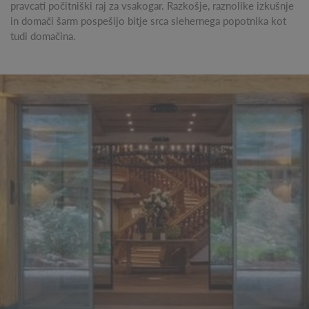
pravcati počitniški raj za vsakogar. Razkošje, raznolike izkušnje
in domači šarm pospešijo bitje srca slehernega popotnika kot
tudi domačina.