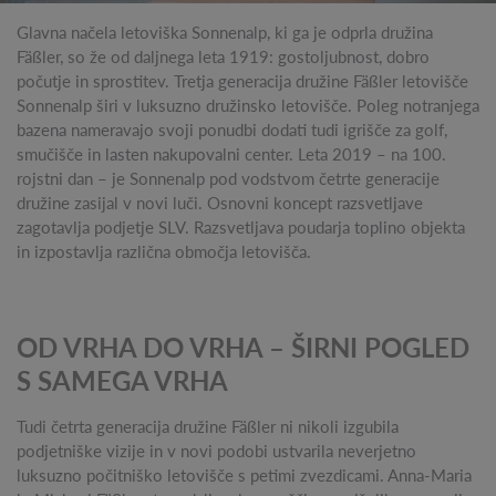
Glavna načela letoviška Sonnenalp, ki ga je odprla družina
Fäßler, so že od daljnega leta 1919: gostoljubnost, dobro
počutje in sprostitev. Tretja generacija družine Fäßler letovišče
Sonnenalp širi v luksuzno družinsko letovišče. Poleg notranjega
bazena nameravajo svoji ponudbi dodati tudi igrišče za golf,
smučišče in lasten nakupovalni center. Leta 2019 – na 100.
rojstni dan – je Sonnenalp pod vodstvom četrte generacije
družine zasijal v novi luči. Osnovni koncept razsvetljave
zagotavlja podjetje SLV. Razsvetljava poudarja toplino objekta
in izpostavlja različna območja letovišča.
OD VRHA DO VRHA – ŠIRNI POGLED
S SAMEGA VRHA
Tudi četrta generacija družine Fäßler ni nikoli izgubila
podjetniške vizije in v novi podobi ustvarila neverjetno
luksuzno počitniško letovišče s petimi zvezdicami. Anna-Maria