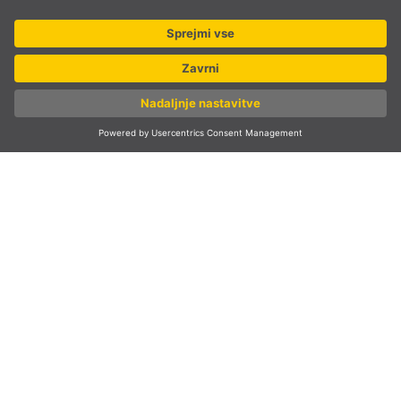
PODJETJE IN STORITEV
SLEDITE NAM
Mednarodna prodaja
SL
Slovenija
Izbor države
* vljučno z 22 % DDV in stroški pošiljanja. Cena samo za
poslovne/registrirane stranke.
© SLV Germany 2026. All rights reserved
Nastavitve piškotkov
Varstvo podatkov
Pravno obvestilo