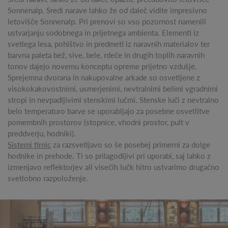
Sonnenalp. Sredi narave lahko že od daleč vidite impresivno
letovišče Sonnenalp. Pri prenovi so vso pozornost namenili
ustvarjanju sodobnega in prijetnega ambienta. Elementi iz
svetlega lesa, pohištvo in predmeti iz naravnih materialov ter
barvna paleta bež, sive, bele, rdeče in drugih toplih naravnih
tonov dajejo novemu konceptu opreme prijetno vzdušje.
Sprejemna dvorana in nakupovalne arkade so osvetljene z
visokokakovostnimi, usmerjenimi, nevtralnimi belimi vgradnimi
stropi in nevpadljivimi stenskimi lučmi. Stenske luči z nevtralno
belo temperaturo barve se uporabljajo za posebne osvetlitve
pomembnih prostorov (stopnice, vhodni prostor, pult v
preddverju, hodniki).
Sistemi tirnic
za razsvetljavo so še posebej primerni za dolge
hodnike in prehode. Ti so prilagodljivi pri uporabi, saj lahko z
izmenjavo reflektorjev ali visečih lučk hitro ustvarimo drugačno
svetlobno razpoloženje.