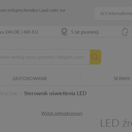
 zum entsprechenden Land oder zur
SLV Internationa
wa 24h DE | 48h EU
5 lat gwarancji
ZASTOSOWANIE
SERWIS
y sprzęt elektryczny nadaje się do różnych
ktryczne
Sterownik oświetlenia LED
/
Widok pełnoekranowy
LED źró
znych