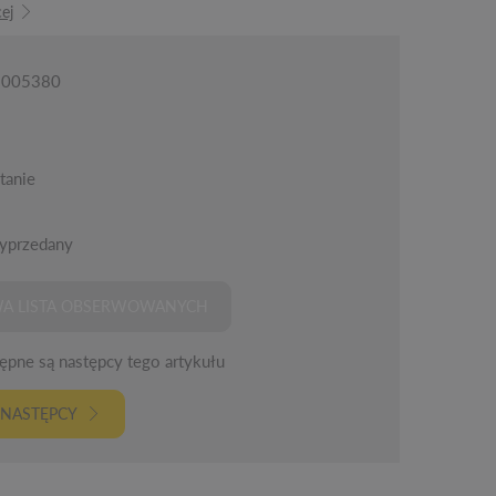
ej
 1005380
tanie
yprzedany
A LISTA OBSERWOWANYCH
pne są następcy tego artykułu
 NASTĘPCY