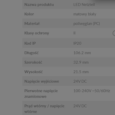
Nazwa produktu
LED Netzteil
Kolor
matowy biały
Materiał
poliwęglan (PC)
Klasy ochrony
II
Kod IP
IP20
Długość
106.2 mm
Szerokość
32.9 mm
Wysokość
21.5 mm
Napięcie wyjściowe
24V DC
Pierwotne napięcie
100-240V ~50/60Hz
znamionowe
Prąd wtórny / napięcie
24V DC
wtórne