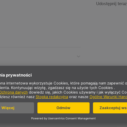
Udostępnij teraz
OPIS
 24 V.
DANE TECHNICZNE