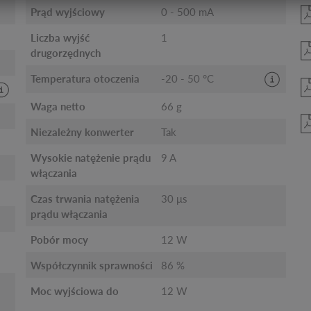
Prąd wyjściowy
0 - 500 mA
Liczba wyjść
1
drugorzędnych
Temperatura otoczenia
-20 - 50 °C
Waga netto
66 g
Niezależny konwerter
Tak
Wysokie natężenie prądu
9 A
włączania
Czas trwania natężenia
30 μs
prądu włączania
Pobór mocy
12 W
Współczynnik sprawności
86 %
Moc wyjściowa do
12 W