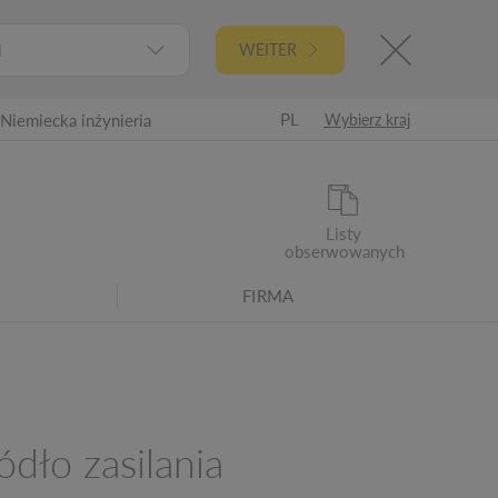
l
WEITER
PL
Niemiecka inżynieria
Wybierz kraj
Listy
obserwowanych
FIRMA
dło zasilania