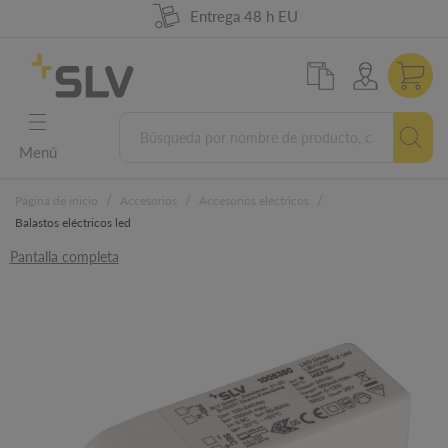
98 % de disponibilidad de la mercancía
German Engineering
5 años de garantía
Entrega 48 h EU
Menú
/
/
/
Página de inicio
Accesorios
Accesorios eléctricos
Balastos eléctricos led
Pantalla completa