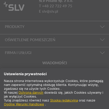
SLV Poland Sp. z o.o.
T +48 22 722 49 75
E
slv@slv.pl
PRODUKTY
OŚWIETLENIE POMIESZCZEŃ
FIRMA I USŁUGI
WIADOMOŚCI
PL
Polska
Wybierz kraj
* nie zawiera 23% VAT i kosztów wysyłki .Cena tylko dla klientów
komercyjnych/zarejestrowanych.
** Podane wartości stanowią średnie czasy dostawy i odnoszą się
do standardowych dostaw na terenie Europy kontynentalnej i pod
warunkiem, że zamówienie zostanie odebrane do godziny 13:00.