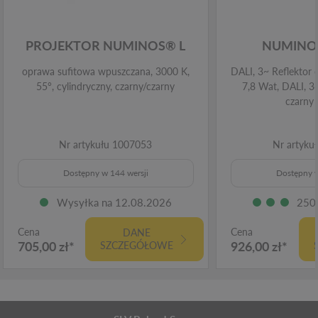
PROJEKTOR NUMINOS® L
NUMINOS
oprawa sufitowa wpuszczana, 3000 K,
DALI, 3~ Reflektor 
55°, cylindryczny, czarny/czarny
7,8 Wat, DALI, 3
czarny
Nr artykułu 1007053
Nr artyku
Dostępny w 144 wersji
Dostępny w
Wysyłka na 12.08.2026
250
Cena
Cena
DANE
705,00 zł*
926,00 zł*
SZCZEGÓŁOWE