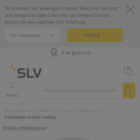
Sie kommen aus Vereinigte Staaten? Wechseln Sie jetzt
zum entsprechenden Land oder zur entsprechenden
Region für eine optimale SLV-Erfahrung.
WEITER
98% Dostępności towarów
Dostawa 24h DE | 48h EU
Niemiecka inżynieria
5 lat gwarancji
Menu
/
/
/
Strona startowa
Akcesoria
Akcesoria mechaniczne
Komponenty techniki świetlnej
Widok pełnoekranowy