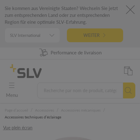
Sie kommen aus Vereinigte Staaten? Wechseln Sie jetzt
zum entsprechenden Land oder zur entsprechenden
Region für eine optimale SLV-Erfahrung.
WEITER
Disponibilité produit à 98%
Performance de livraison
Conception Allemande
Garantie 5 ans
Menu
/
/
/
Page d’accueil
Accessoires
Accessoires mécaniques
Accessoires techniques d’éclairage
Vue plein écran