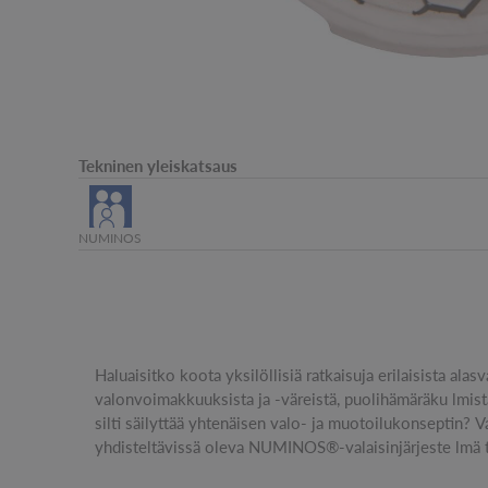
Tekninen yleiskatsaus
NUMINOS
Haluaisitko koota yksilöllisiä ratkaisuja erilaisista alasv
Kuten tämän diffuusorin, jossa käytetään hunajakennom
valonvoimakkuuksista ja -väreistä, puolihämäräku lmist
varmistamiseksi, että säteilevä valo tuntuu vähemmän hä
silti säilyttää yhtenäisen valo- ja muotoilukonseptin? V
yhdisteltävissä oleva NUMINOS®-valaisinjärjeste lmä ta