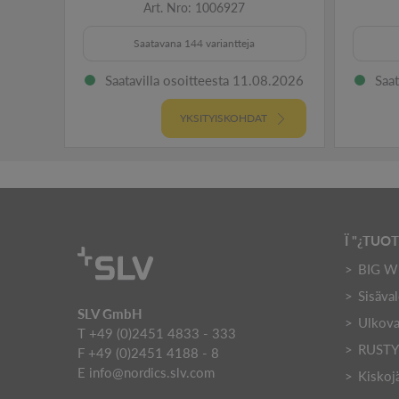
Art. Nro: 1006927
Saatavana 144 variantteja
Saatavilla osoitteesta 11.08.2026
Saat
YKSITYISKOHDAT
Ï "¿TUO
BIG W
Sisäval
SLV GmbH
Ulkova
T +49 (0)2451 4833 - 333
RUST
F +49 (0)2451 4188 - 8
E
info@nordics.slv.com
Kiskoj