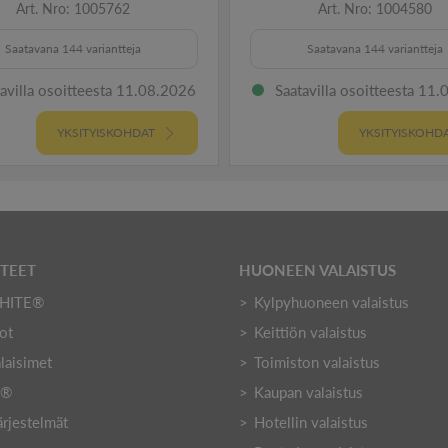
Art. Nro: 1005762
Art. Nro: 1004580
Saatavana 144 variantteja
Saatavana 144 variantteja
avilla osoitteesta 11.08.2026
Saatavilla osoitteesta 11
YKSITYISKOHDAT
YKSITYISKOHD
TTEET
HUONEEN VALAISTUS
HITE®
Kylpyhuoneen valaistus
ot
Keittiön valaistus
laisimet
Toimiston valaistus
Y®
Kaupan valaistus
ärjestelmät
Hotellin valaistus