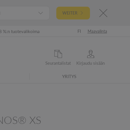
l
WEITER
FI
8 %:n tuotevalikoima
Maavalinta
Seurantalistat
Kirjaudu sisään
YRITYS
ta 2021 alkaen - tarkistetut energiatehokkuusluokat
NOS® XS