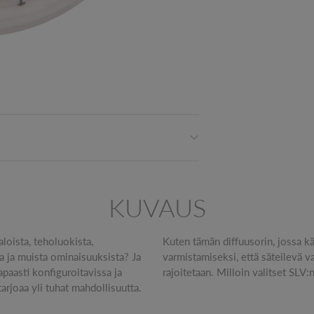
KUVAUS
aloista, teholuokista,
aisia säleikköjä sen
a ja muista ominaisuuksista? Ja
ikäisevältä ja että valokartiota
apaasti konfiguroitavissa ja
rajoitetaan. Milloin valitset SL
rjoaa yli tuhat mahdollisuutta.