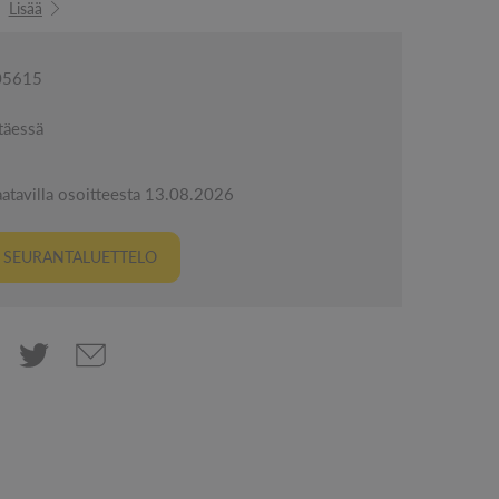
Lisää
005615
täessä
aatavilla osoitteesta 13.08.2026
I SEURANTALUETTELO