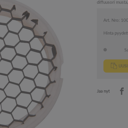
diffuusori musta,
Art. Nro: 1
Hinta pyydet
S
UUS
Jaa nyt