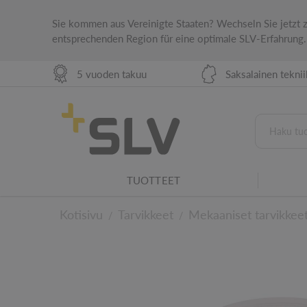
Sie kommen aus Vereinigte Staaten? Wechseln Sie jetzt
entsprechenden Region für eine optimale SLV-Erfahrung.
5 vuoden takuu
Saksalainen tekni
TUOTTEET
KAUPPAVALAISTUS HARMONISTA OSTOKOKEMUSTA VARTEN
Kotisivu
Tarvikkeet
Mekaaniset tarvikkee
/
/
Valaistusperhe
Tämä tuote on osa SLV-valaisinperhettä.
Teknisiin yksityisko