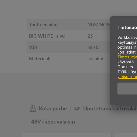
Tuotteen nimi
NUMINOS® XS
BIG WHITE -sivu
25
Väri
musta
Materiaali
alumiini
Koko perhe
Upotettava kattovalai
48V riippuvalaisin