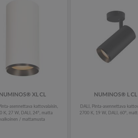
NUMINOS® XL CL
NUMINOS® L CL
inta-asennettava kattovalaisin,
DALI, Pinta-asennettava kattov
0 K, 27 W, DALI, 24°, matta
2700 K, 19 W, DALI, 60°, mat
valkoinen / mattamusta