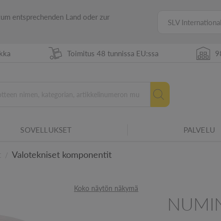
 zum entsprechenden Land oder zur
SLV Internationa
ikka
Toimitus 48 tunnissa EU:ssa
9
SOVELLUKSET
PALVELU
Uusi energiamerkintä vuodes
t
Valotekniset komponentit
/
Koko näytön näkymä
NUMI
htiin