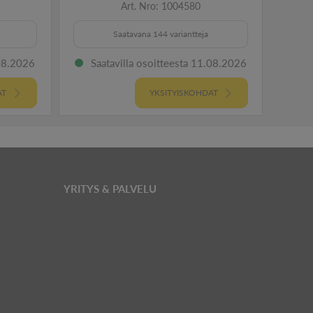
Art. Nro: 1004580
Saatavana 144 variantteja
.08.2026
Saatavilla osoitteesta 11.08.2026
Sa
AT
YKSITYISKOHDAT
YRITYS & PALVELU