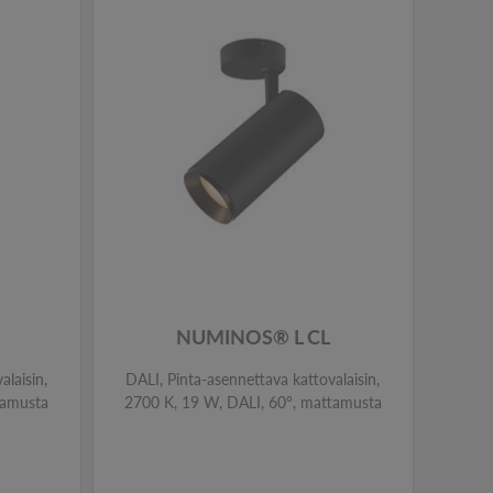
NUMINOS® L CL
alaisin,
DALI, Pinta-asennettava kattovalaisin,
DALI,
tamusta
2700 K, 19 W, DALI, 60°, mattamusta
27