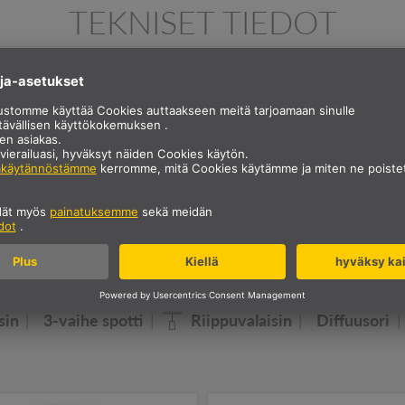
TEKNISET TIEDOT
Korkeus
0.2 cm
Halkaisija
3.2 cm
Nettopaino
0 kg
Valaisinperheemme NUMINO
sin
3-vaihe spotti
Riippuvalaisin
Diffuusori