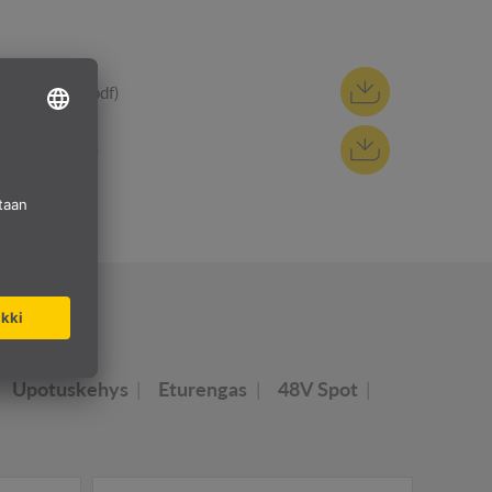
Tietolehti (pdf)
REACh (pdf)
S
Upotuskehys
Eturengas
48V Spot