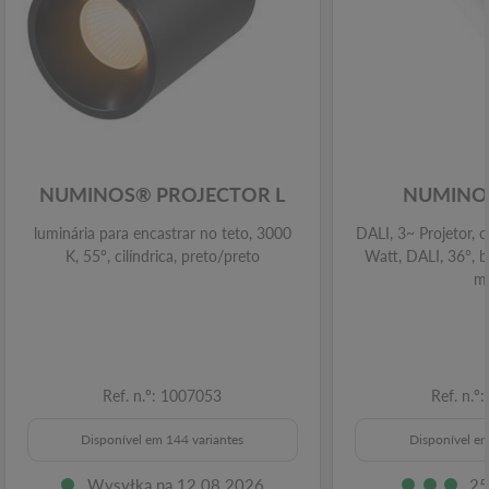
NUMINOS® PROJECTOR L
NUMINOS
luminária para encastrar no teto, 3000
DALI, 3~ Projetor, c
K, 55°, cilíndrica, preto/preto
Watt, DALI, 36°, 
m
Ref. n.º: 1007053
Ref. n.º
Disponível em 144 variantes
Disponível em
Wysyłka na 12.08.2026
25