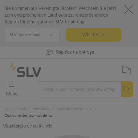
Sie kommen aus Vereinigte Staaten? Wechseln Sie jetzt
zum entsprechenden Land oder zur entsprechenden
Region für eine optimale SLV-Erfahrung.
WEITER
98% Disponibilidade dos produtos
Rapidez na entrega
Engenharia alemã
5 anos garantia
Menu
/
/
/
Página inicial
Acessórios
Acessórios mecânicos
Componentes técnicos de luz
Visualização de ecrã cheio