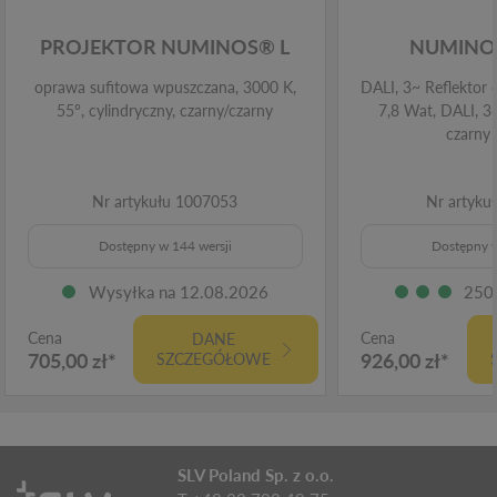
PROJEKTOR NUMINOS® L
NUMINOS
oprawa sufitowa wpuszczana, 3000 K,
DALI, 3~ Reflektor 
55°, cylindryczny, czarny/czarny
7,8 Wat, DALI, 3
czarny
Nr artykułu 1007053
Nr artyku
Dostępny w 144 wersji
Dostępny w
Wysyłka na 12.08.2026
250
Cena
Cena
DANE
705,00 zł*
926,00 zł*
SZCZEGÓŁOWE
SLV Poland Sp. z o.o.