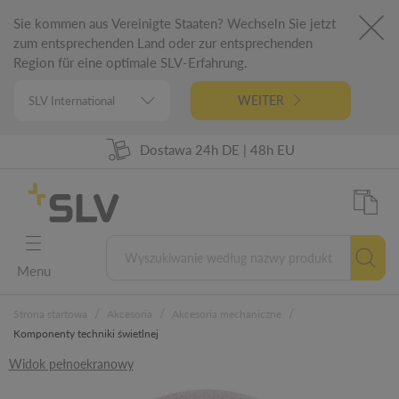
Sie kommen aus Vereinigte Staaten? Wechseln Sie jetzt
zum entsprechenden Land oder zur entsprechenden
Region für eine optimale SLV-Erfahrung.
WEITER
98% Dostępności towarów
Dostawa 24h DE | 48h EU
Niemiecka inżynieria
5 lat gwarancji
Menu
/
/
/
Strona startowa
Akcesoria
Akcesoria mechaniczne
Komponenty techniki świetlnej
Widok pełnoekranowy