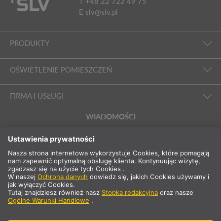
T +48 22 722 49 75
E
slv@slv.pl
PRODUKTY
OŚWIETLENIE POMIESZCZEŃ
FIRMA I USŁUGI
WIADOMOŚCI
PL
Polska
Wybierz kraj
* nie zawiera 23% VAT i kosztów wysyłki .Cena tylko dla klientów
komercyjnych/zarejestrowanych.
** Podane wartości stanowią średnie czasy dostawy i odnoszą się
do standardowych dostaw na terenie Europy kontynentalnej i pod
warunkiem, że zamówienie zostanie odebrane do godziny 13:00.
Towary wielkogabarytowe, takie jak profile, systemy szynowe itp.