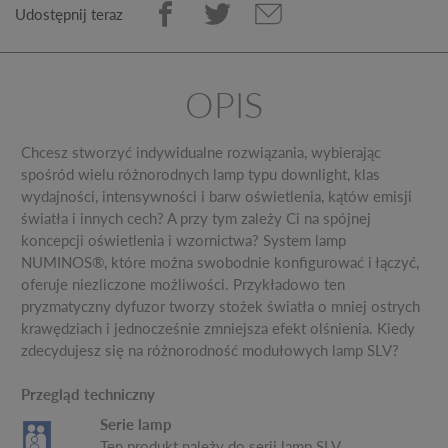
Udostępnij teraz
OPIS
Chcesz stworzyć indywidualne rozwiązania, wybierając
spośród wielu różnorodnych lamp typu downlight, klas
wydajności, intensywności i barw oświetlenia, kątów emisji
światła i innych cech? A przy tym zależy Ci na spójnej
koncepcji oświetlenia i wzornictwa? System lamp
NUMINOS®, które można swobodnie konfigurować i łączyć,
oferuje niezliczone możliwości. Przykładowo ten
pryzmatyczny dyfuzor tworzy stożek światła o mniej ostrych
krawędziach i jednocześnie zmniejsza efekt olśnienia. Kiedy
zdecydujesz się na różnorodność modułowych lamp SLV?
Przegląd techniczny
Serie lamp
Ten produkt należy do serii lamp SLV