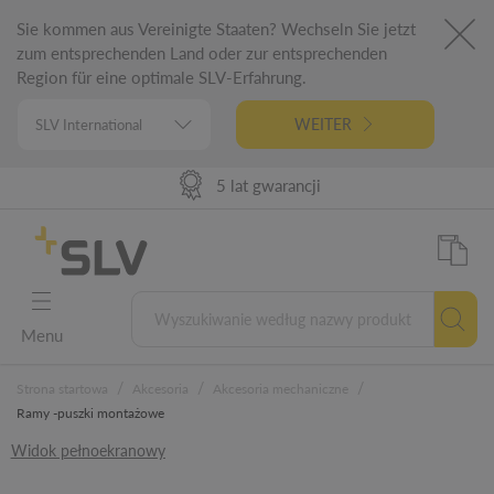
Sie kommen aus Vereinigte Staaten? Wechseln Sie jetzt
zum entsprechenden Land oder zur entsprechenden
Region für eine optimale SLV-Erfahrung.
WEITER
98% Dostępności towarów
Dostawa 24h DE | 48h EU
Niemiecka inżynieria
5 lat gwarancji
Menu
/
/
/
Strona startowa
Akcesoria
Akcesoria mechaniczne
Ramy -puszki montażowe
Widok pełnoekranowy