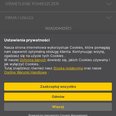
OŚWIETLENIE POMIESZCZEŃ
FIRMA I USŁUGI
WIADOMOŚCI
PL
Polska
Wybierz kraj
* nie zawiera 23% VAT i kosztów wysyłki .Cena tylko dla klientów
komercyjnych/zarejestrowanych.
** Podane wartości stanowią średnie czasy dostawy i odnoszą się
do standardowych dostaw na terenie Europy kontynentalnej i pod
warunkiem, że zamówienie zostanie odebrane do godziny 13:00.
Towary wielkogabarytowe, takie jak profile, systemy szynowe itp.
mogą mieć dłuższy czas dostawy.
© SLV Germany 2026. Wszelkie prawa zastrzeżone
Ustawienia plików cookie
Ochrona danych
Oświadczenie o własności i autorstwie dokumentu