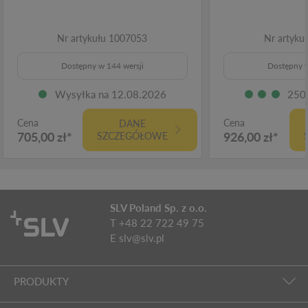
Nr artykułu 1007053
Nr artyku
Dostępny w 144 wersji
Dostępny w
Wysyłka na 12.08.2026
250
Cena
Cena
DANE
705,00 zł*
926,00 zł*
SZCZEGÓŁOWE
SLV Poland Sp. z o.o.
T +48 22 722 49 75
E
slv@slv.pl
PRODUKTY