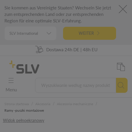
Sie kommen aus Vereinigte Staaten? Wechseln Sie jetzt
zum entsprechenden Land oder zur entsprechenden
Region für eine optimale SLV-Erfahrung.
WEITER
98% Dostępności towarów
Dostawa 24h DE | 48h EU
Niemiecka inżynieria
5 lat gwarancji
Menu
/
/
/
Strona startowa
Akcesoria
Akcesoria mechaniczne
Ramy -puszki montażowe
Widok pełnoekranowy