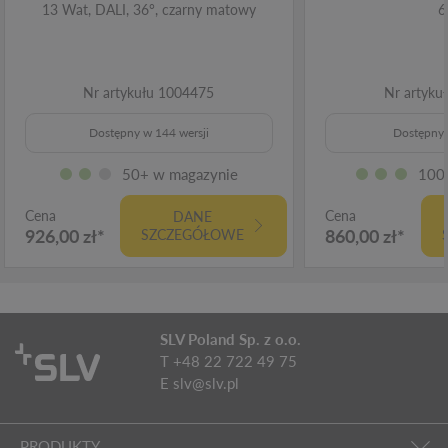
13 Wat, DALI, 36°, czarny matowy
6
Nr artykułu 1004475
Nr artyku
Dostępny w 144 wersji
Dostępny 
50+ w magazynie
100
Cena
Cena
DANE
926,00 zł*
860,00 zł*
SZCZEGÓŁOWE
SLV Poland Sp. z o.o.
T +48 22 722 49 75
E
slv@slv.pl
PRODUKTY