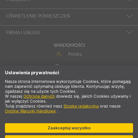
OŚWIETLENIE POMIESZCZEŃ
FIRMA I USŁUGI
WIADOMOŚCI
PL
Polska
Wybierz kraj
* nie zawiera 23% VAT i kosztów wysyłki .Cena tylko dla klientów
komercyjnych/zarejestrowanych.
** Podane wartości stanowią średnie czasy dostawy i odnoszą się
do standardowych dostaw na terenie Europy kontynentalnej i pod
warunkiem, że zamówienie zostanie odebrane do godziny 13:00.
Towary wielkogabarytowe, takie jak profile, systemy szynowe itp.
mogą mieć dłuższy czas dostawy.
© SLV Germany 2026. Wszelkie prawa zastrzeżone
Ustawienia plików cookie
Ochrona danych