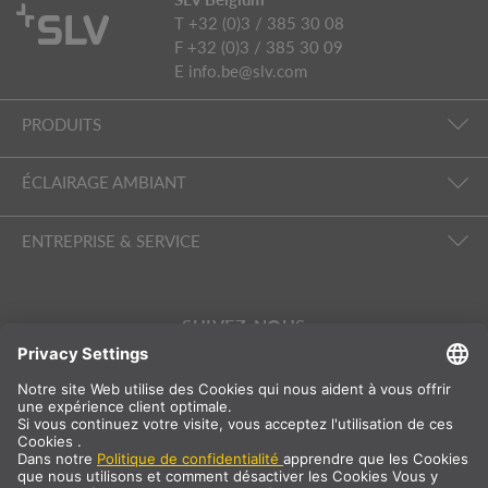
T +32 (0)3 / 385 30 08
F +32 (0)3 / 385 30 09
E
info.be@slv.com
PRODUITS
ÉCLAIRAGE AMBIANT
ENTREPRISE & SERVICE
SUIVEZ-NOUS
International
FR
|
NL
Belgique