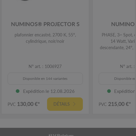
NUMINOS® PROJECTOR S
NUMINOS
plafonnier encastré, 2700 K, 55°,
PHASE, 3~ Spot, c
cylindrique, noir/noir
14 Watt, Vari
descendante, 24°, 
N° art. : 1006927
N° art. 
Disponible en 144 variantes
Disponible en
Expédition le 12.08.2026
Expédition
130,00 €*
215,00 €*
DÉTAILS
PVC
PVC
SLV Belgium