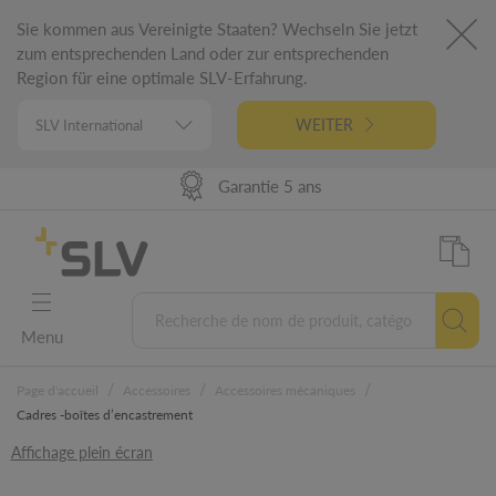
Sie kommen aus Vereinigte Staaten? Wechseln Sie jetzt
zum entsprechenden Land oder zur entsprechenden
Region für eine optimale SLV-Erfahrung.
WEITER
98% Disponibilité produit
Performance de livraison
Conception Allemande
Garantie 5 ans
Menu
/
/
/
Page d'accueil
Accessoires
Accessoires mécaniques
Cadres -boîtes d’encastrement
Affichage plein écran