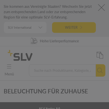
Sie kommen aus Vereinigte Staaten? Wechseln Sie jetzt
zum entsprechenden Land oder zur entsprechenden
Region für eine optimale SLV-Erfahrung.
WEITER
98% Warenverfügbarkeit
Hohe Lieferperformance
German Engineering
5 Jahre Garantie
Menü
BELEUCHTUNG FÜR ZUHAUSE
SLV Swiss SA