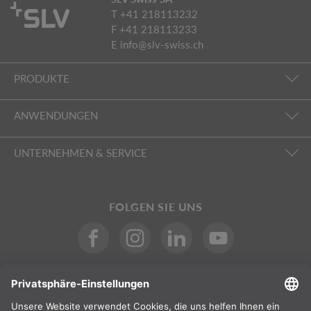
T +41 218113232
F +41 218113233
E
info@slv-swiss.ch
PRODUKTE
ANWENDUNGEN
UNTERNEHMEN & SERVICE
FOLGEN SIE UNS
INTERNATIONAL
DE
Schweiz