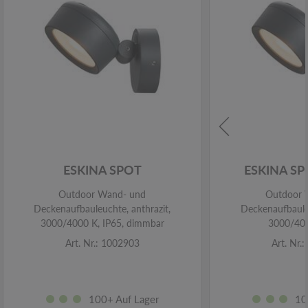
ESKINA SPOT
ESKINA S
Outdoor Wand- und
Outdoor 
Deckenaufbauleuchte, anthrazit,
Deckenaufbauleu
3000/4000 K, IP65, dimmbar
3000/400
Art. Nr.: 1002903
Art. Nr.
100+ Auf Lager
10