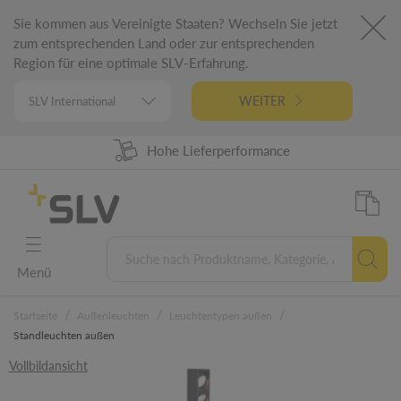
Sie kommen aus Vereinigte Staaten? Wechseln Sie jetzt
zum entsprechenden Land oder zur entsprechenden
Region für eine optimale SLV-Erfahrung.
WEITER
98% Warenverfügbarkeit
Hohe Lieferperformance
German Engineering
5 Jahre Garantie
Menü
/
/
/
Startseite
Außenleuchten
Leuchtentypen außen
Standleuchten außen
Vollbildansicht