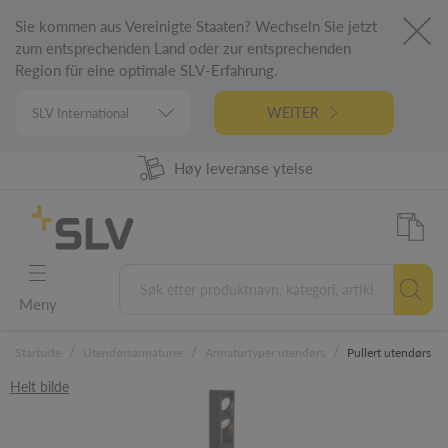
Sie kommen aus Vereinigte Staaten? Wechseln Sie jetzt
zum entsprechenden Land oder zur entsprechenden
Region für eine optimale SLV-Erfahrung.
WEITER
98% Produkt tilgjengelighet
Høy leveranse ytelse
Tysk ingeniørfag
5 års garanti
Meny
/
/
/
Startside
Utendørsarmaturer
Armaturtyper utendørs
Pullert utendørs
Helt bilde