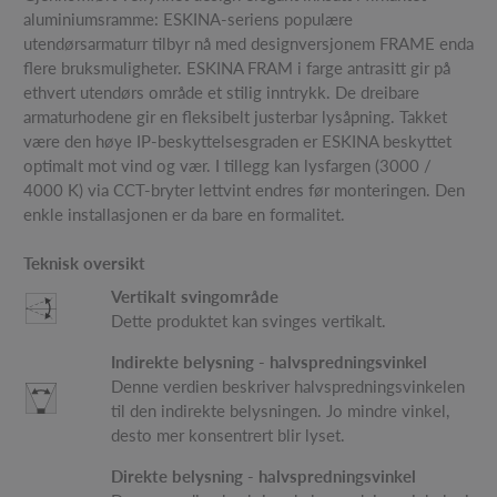
aluminiumsramme: ESKINA-seriens populære
utendørsarmaturr tilbyr nå med designversjonem FRAME enda
flere bruksmuligheter. ESKINA FRAM i farge antrasitt gir på
ethvert utendørs område et stilig inntrykk. De dreibare
armaturhodene gir en fleksibelt justerbar lysåpning. Takket
være den høye IP-beskyttelsesgraden er ESKINA beskyttet
optimalt mot vind og vær. I tillegg kan lysfargen (3000 /
4000 K) via CCT-bryter lettvint endres før monteringen. Den
enkle installasjonen er da bare en formalitet.
Teknisk oversikt
Vertikalt svingområde
Dette produktet kan svinges vertikalt.
Indirekte belysning - halvspredningsvinkel
Denne verdien beskriver halvspredningsvinkelen
til den indirekte belysningen. Jo mindre vinkel,
desto mer konsentrert blir lyset.
Direkte belysning - halvspredningsvinkel