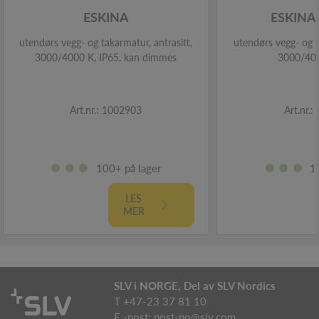
ESKINA
ESKINA
utendørs vegg- og takarmatur, antrasitt,
utendørs vegg- og t
3000/4000 K, IP65, kan dimmes
3000/400
Art.nr.: 1002903
Art.nr.
100+ på lager
1
LES
MER
SLV i NORGE, Del av SLV Nordics
T +47-23 37 81 10
E -post:
post-no@slv.com