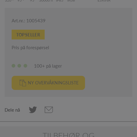
320 °
95 °
95
30000 h
IP65
IK06
ESKINA
Art.nr.: 1005439
TOPSELLER
Pris på forespørsel
100+ på lager
NY OVERVÅKNINGSLISTE
Dele nå
TILBEHØR OG