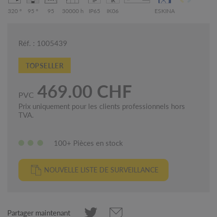
320 °
95 °
95
30000 h
IP65
IK06
ESKINA
Réf. : 1005439
TOPSELLER
469.00 CHF
PVC
Prix uniquement pour les clients professionnels hors
TVA.
100+ Pièces en stock
NOUVELLE LISTE DE SURVEILLANCE
Partager maintenant