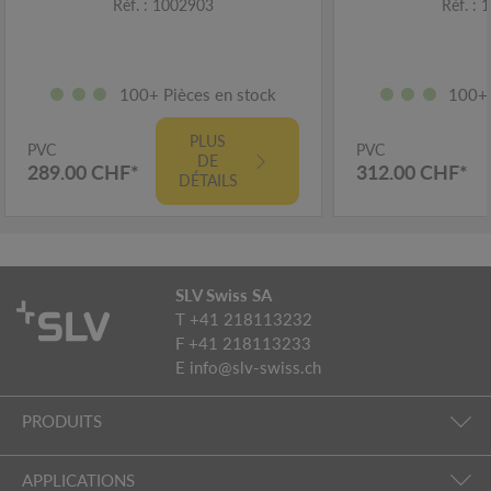
Réf. : 1002903
Réf. :
100+ Pièces en stock
100+ 
PLUS
PVC
PVC
DE
289.00 CHF*
312.00 CHF*
DÉTAILS
SLV Swiss SA
T +41 218113232
F +41 218113233
E
info@slv-swiss.ch
PRODUITS
APPLICATIONS