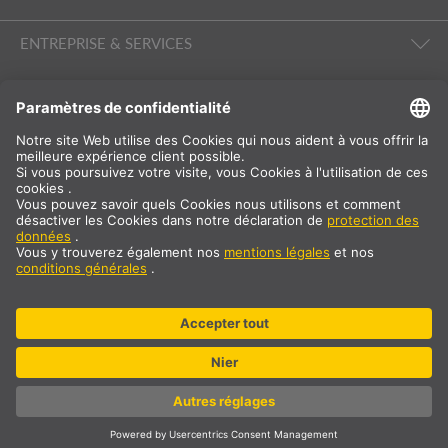
ENTREPRISE & SERVICES
SUIVEZ-NOUS
International
DE
|
FR
|
IT
Suisse
Sélection du pays
* TVA à 8,1% et frais de port non inclus. Prix uniquement pour les
clients professionnels/enregistrés
© SLV Germany 2026. All rights reserved