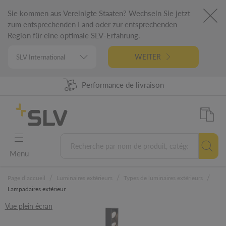
Sie kommen aus Vereinigte Staaten? Wechseln Sie jetzt
zum entsprechenden Land oder zur entsprechenden
Region für eine optimale SLV-Erfahrung.
WEITER
Disponibilité produit à 98%
Performance de livraison
Conception Allemande
Garantie 5 ans
Menu
/
/
/
Page d’accueil
Luminaires extérieurs
Types de luminaires extérieurs
Lampadaires extérieur
Vue plein écran