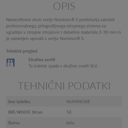
OPIS
Namestitveni okvir serije Numinos® S predstavlja začetek
profesionalnega, prilagodljivega stropnega sistema za
vgradnjo v stropne stropove z debelino materiala 3-30 mm in
je namenjen uporabi s serijo Numinos® S.
Tehnični pregled
Družina svetil
Ta izdelek spada v družino svetil SLV.
TEHNIČNI PODATKI
Ime izdelka
NUMINOS®
BIG WHITE Stran
58
Barva
bela