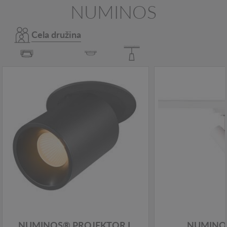
NUMINOS
Cela družina
NUMINOS® PROJEKTOR L
NUMINOS