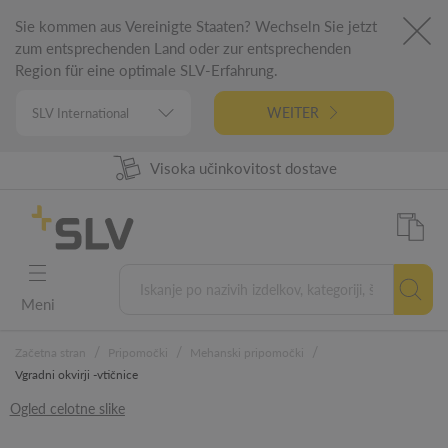
Sie kommen aus Vereinigte Staaten? Wechseln Sie jetzt
zum entsprechenden Land oder zur entsprechenden
Region für eine optimale SLV-Erfahrung.
WEITER
98% Razpoložljivost izdelkov
Visoka učinkovitost dostave
Nemški inžiniring
5 letna garancija
Meni
/
/
/
Začetna stran
Pripomočki
Mehanski pripomočki
Vgradni okvirji -vtičnice
Ogled celotne slike