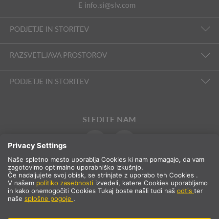
E
info.si@slv.com
PODJETJE IN STORITEV
RAZSVETLJAVA PROSTOROV
PODJETJE IN STORITEV
SLEDITE NAM
Mednarodna prodaja
SL
Slovenija
Izbor države