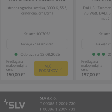
stropna vgradna svetilka, 3000 K, 55 °,
DALI, 3~ Žarometi, 
cilindrična, črna/črna
7,8 Watt, DALI, 36
mat čr
Št. art.: 1007053
Št. art.
Na voljo v 144 različicah
Na voljo v 1
Odprava na 12.08.2026
25
Predlagana
Predlagana
maloprodajna
maloprodajna
VEČ
cena
cena
PODATKOV
150,00 €*
197,00 €*
SLV d.o.o.
T 00386 1 2009 730
F 00386 1 2009 733