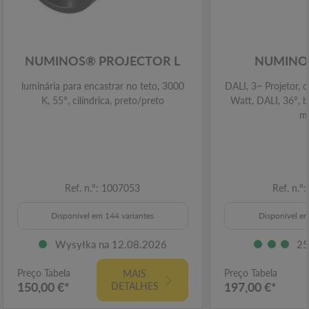
NUMINOS® PROJECTOR L
NUMINOS
luminária para encastrar no teto, 3000
DALI, 3~ Projetor, c
K, 55°, cilíndrica, preto/preto
Watt, DALI, 36°, 
m
Ref. n.º: 1007053
Ref. n.º
Disponível em 144 variantes
Disponível em
Wysyłka na 12.08.2026
25
Preço Tabela
Preço Tabela
MAIS
150,00 €*
197,00 €*
DETALHES