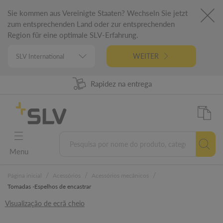
Sie kommen aus Vereinigte Staaten? Wechseln Sie jetzt
zum entsprechenden Land oder zur entsprechenden
Region für eine optimale SLV-Erfahrung.
WEITER
98% Disponibilidade dos produtos
Rapidez na entrega
Engenharia alemã
5 anos garantia
Menu
/
/
/
Página inicial
Acessórios
Acessórios mecânicos
Tomadas -Espelhos de encastrar
Visualização de ecrã cheio