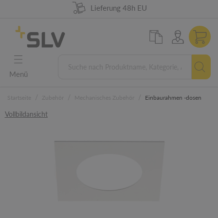
98% Warenverfügbarkeit
German Engineering
Lieferung 48h EU
5 Jahre Garantie
Menü
/
/
/
Startseite
Zubehör
Mechanisches Zubehör
Einbaurahmen -dosen
Vollbildansicht