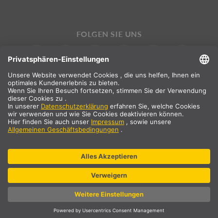
FOLGEN SIE UNS
INTERNATIONAL
DE
|
EN
|
ES
|
FR
SLV International
Landauswahl
* Alle Preisangaben netto, zzgl. Versandkosten
** Die angegebenen Werte sind durchschnittliche Lieferzeiten und
beziehen sich auf Standardlieferungen auf dem europäischen
Festland und sofern der Bestelleingang bis 13 Uhr erfolgt ist.
Sperrgutartikel, wie Profile und Schienensysteme etc., können
längere Lieferzeiten haben.
© SLV Germany 2026. All rights reserved