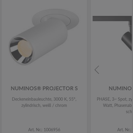
NUMINOS® PROJECTOR S
NUMINOS
Deckeneinbauleuchte, 3000 K, 55°,
PHASE, 3~ Spot, zyl
zylindrisch, weiß / chrom
Watt, Phasenabs
sch
Art. Nr.: 1006956
Art. Nr.