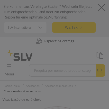
Sie kommen aus Vereinigte Staaten? Wechseln Sie jetzt
zum entsprechenden Land oder zur entsprechenden
Region für eine optimale SLV-Erfahrung.
WEITER
98% Disponibilidade dos produtos
Rapidez na entrega
Engenharia alemã
5 anos garantia
Menu
/
/
/
Página inicial
Acessórios
Acessórios mecânicos
Componentes técnicos de luz
Visualização de ecrã cheio