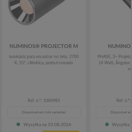
NUMINOS® PROJECTOR M
NUMINOS
luminária para encastrar no teto, 2700
PHASE, 3~ Projetor,
K, 55°, cilíndrica, preto/cromado
14 Watt, Ângulos d
m
Ref. n.º: 1006983
Ref. n.º
Disponível em 144 variantes
Disponível em
Wysyłka na 10.08.2026
Wysyłka 