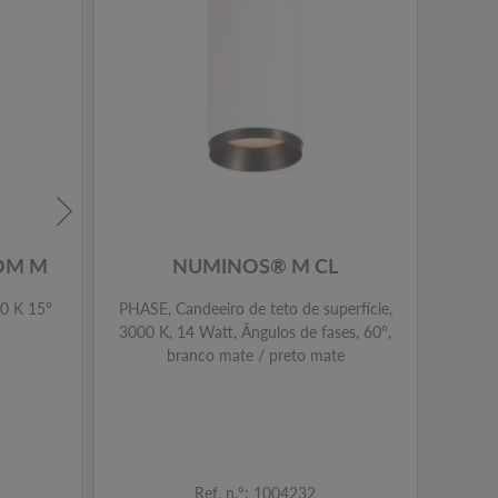
OM M
NUMINOS® M CL
00 K 15°
PHASE, Candeeiro de teto de superfície,
DALI,
3000 K, 14 Watt, Ângulos de fases, 60°,
2700 
branco mate / preto mate
Ref. n.º: 1004232