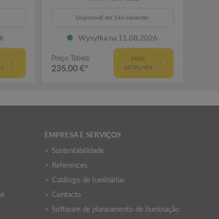
Disponível em 144 variantes
ck
Wysyłka na 11.08.2026
Preço Tabela
Preço 
MAIS
235,00 €*
165,
ES
DETALHES
EMPRESA E SERVIÇOS
Sustentabilidade
References
Catálogo de luminárias
al
Contacto
Software de planeamento de iluminação