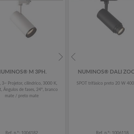
NUMINOS® M 3PH.
NUMINOS® DALI ZO
3~ Projetor, cilíndrico, 3000 K,
SPOT trifásico preto 20 W 40
, Ângulos de fases, 24°, branco
mate / preto mate
Ref. n.º: 1004182
Ref. n.º: 1006118