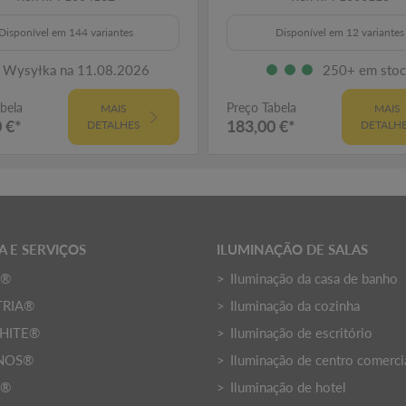
Disponível em 144 variantes
Disponível em 12 variantes
Wysyłka na 11.08.2026
250+ em sto
bela
Preço Tabela
MAIS
MAIS
 €*
183,00 €*
DETALHES
DETALH
 E SERVIÇOS
ILUMINAÇÃO DE SALAS
O®
Iluminação da casa de banho
TRIA®
Iluminação da cozinha
HITE®
Iluminação de escritório
NOS®
Iluminação de centro comerci
Y®
Iluminação de hotel