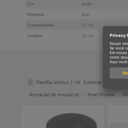
Cor
preto
Material
Aço
Comprimento
16 cm
Largura
16 cm
A nos
Família inteira
Luminária para enca
Armação de encastrar
Anel frontal
48