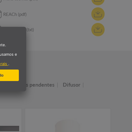
REACh (pdf)
Tender Text (txt)
UMINOS
Luminárias pendentes
Difusor