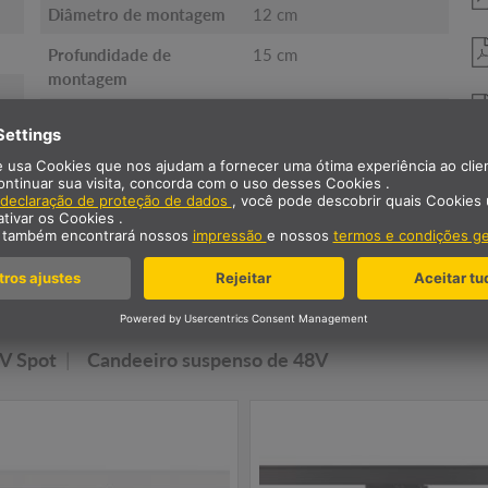
Diâmetro de montagem
12 cm
Profundidade de
15 cm
montagem
Peso líquido
0.3 kg
sa família de luminárias N
strar no teto
3~ SPOT
Luminárias de teto
V Spot
Candeeiro suspenso de 48V