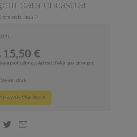
em para encastrar
0 mm preta,
mais
06141
15,50 €
a
va a profissionais. Acresce IVA à taxa em vigor.
00+ em stock
 LISTA DE VIGILÂNCIA