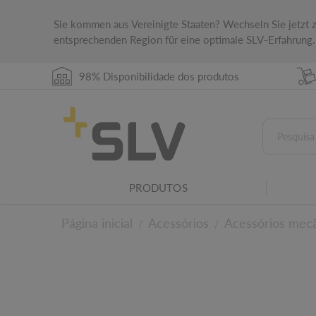
Sie kommen aus Vereinigte Staaten? Wechseln Sie jetzt
entsprechenden Region für eine optimale SLV-Erfahrung.
98% Disponibilidade dos produtos
Família de luminária
PRODUTOS
Este produto pertence a uma família de lumin
ILUMINAÇÃO DE LOJAS PARA UMA EXPERIÊNCIA DE COMPRA HARMONIOSA
Página inicial
Acessórios
Acessórios mec
/
/
Aos detalhes técni