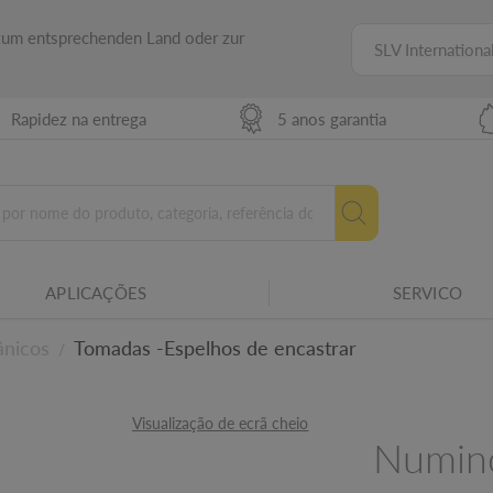
 zum entsprechenden Land oder zur
SLV Internationa
Rapidez na entrega
5 anos garantia
APLICAÇÕES
SERVICO
ária SLV.
ânicos
Tomadas -Espelhos de encastrar
/
cos
Visualização de ecrã cheio
Numino