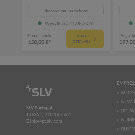
Disponível em 144 variantes
Wysyłka na 11.08.2026
Preço Tabela
Preço Ta
MAIS
150,00 €*
197,00
DETALHES
EMPRESA
MED
NEW 
SLV Portugal
BIG W
T (+351) 210 185 961
NUMI
E
info@pt.slv.com
RUST